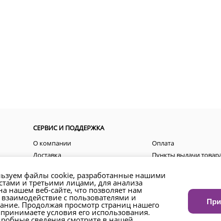
СЕРВИС И ПОДДЕРЖКА
О компании
Оплата
Доставка
Пункты выдачи товар
Пользовательские соглашения
Акции
ьзуем файлы cookie, разработанные нашими
Контакты
Как оформить заказ?
стами и третьими лицами, для анализа
а нашем веб-сайте, что позволяет нам
Возврат товара и денежных средств
Региональные предст
 взаимодействие с пользователями и
При
ание. Продолжая просмотр страниц нашего
 принимаете условия его использования.
дробные сведения смотрите в нашей