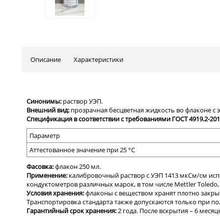
Описание
Характеристики
Синонимы:
раствор УЭП.
Внешний вид:
прозрачная бесцветная жидкость во флаконе с 
Спецификация в соответствии с требованиями ГОСТ 4919.2-201
Параметр
Аттестованное значение
при
25 °C
Фасовка:
флакон 250 мл.
Применение:
калибровочный раствор с УЭП
1413
мкСм/см исп
кондуктометров различных марок, в том чи
сле
Mettler Toledo
Условия хранения:
флаконы с веществом хранят плотно закрыт
Транспортировка стандарта также допускаются только при п
Гарантийный срок хранения:
2 года. После вскрытия – 6 месяц