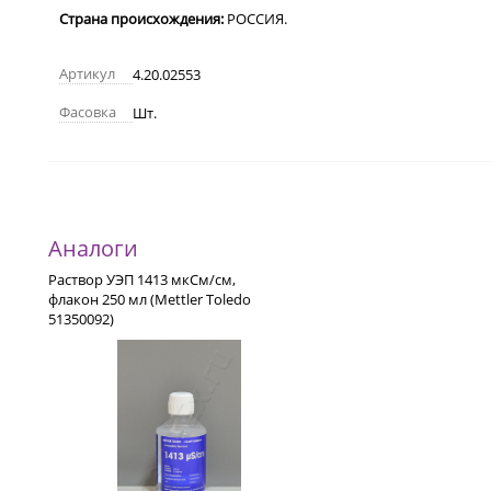
Страна происхождения:
РОССИЯ.
Артикул
4.20.02553
Фасовка
Шт.
Аналоги
Раствор УЭП 1413 мкСм/см,
флакон 250 мл (Мettler Тoledo
51350092)