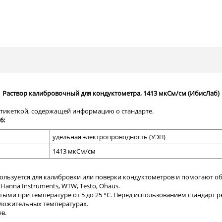
Раствор калибровочный для кондуктометра, 1413 мкСм/см (ИбисЛаб)
этикеткой, содержащей информацию о стандарте.
6:
удельная электропроводность (УЭП)
1413 мкСм/см
ользуется
для калибровки или поверки кондуктометров и помогают о
, Hanna Instruments, WTW, Testo, Ohaus.
ыми при температуре от 5 до 25 °С. Перед использованием стандарт р
оложительных температурах.
ев.