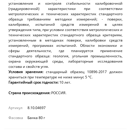
установления и контроля стабильности калибровочной
(градуировочной) характеристики при соответствии
метрологических и технических характеристик стандартного
образца требованиям методики измерений; - поверки,
калибровки, испытаний средств измерений в целях
утверждения типа, при условии соответствия метрологических и
технических характеристик стандартного образца критериям,
установленным в методиках поверки, калибровки средств
измерений, программах испытаний. Области экономики и
сферы деятельности, где планируется применение
стандартного образца: геология, угольная промышленность,
охрана окружающей среды, лабораторные исследования
состава и свойств угля.
Условия хранения:
стандарный образец
1089
6
-2017
должен
храниться при температуре не ниже минус 5 °С.
Гарантийный срок годности:
1
0
лет
.
Страна происхождения:
РОССИЯ.
Артикул
8.10.04697
Фасовка
Банка 80 г