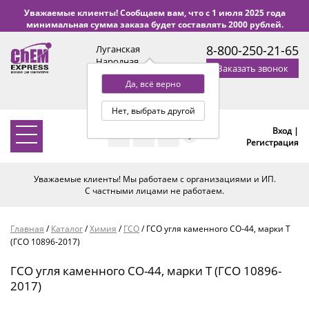
Уважаемые клиенты! Сообщаем вам, что с 1 июля 2025 года
минимальная сумма заказа будет составлять 2000 рублей.
8-800-250-21-65
Луганская
Народная
Заказать звонок
Республика
Да, всё верно
с 9:00 до 18:00 по Уфе
(+2 МСК)
Нет, выбрать другой
Вход |
0
Регистрация
Уважаемые клиенты! Мы работаем с организациями и ИП.
С частными лицами не работаем.
Главная
/
Каталог
/
Химия
/
ГСО
/
ГСО угля каменного СО-44, марки Т
(ГСО 10896-2017)
ГСО угля каменного СО-44, марки Т (ГСО 10896-
2017)