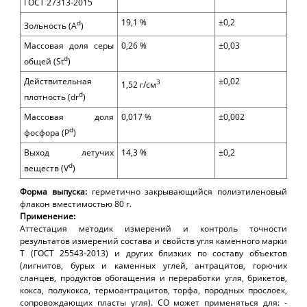
ГОСТ 27313-2015
1
9
,
1
%
±0,2
d
Зольность (A
)
Массовая доля серы
0,
26
%
±0,
0
3
d
общей (St
)
Действительная
±0,02
3
1,52 г/см
d
плотность (dr
)
Массовая доля
0,017 %
±0,002
d
фосфора (Р
)
Выход летучих
14,3 %
±0,2
d
веществ (V
)
Форма выпуска:
герметично закрывающийся
полиэтиленовый
флакон вместимостью 80
г.
Применение:
А
ттестация методик измерений и контроль точности
результатов измерений состава и свойств угля каменного марки
Т (ГОСТ 25543-2013) и других близких по составу объектов
(лигнитов, бурых и каменных углей, антрацитов, горючих
сланцев, продуктов обогащения и переработки угля, брикетов,
кокса, полукокса, термоантрацитов, торфа, породных прослоек,
сопровождающих пласты угля). СО может применяться для: -