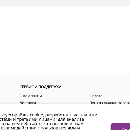
СЕРВИС И ПОДДЕРЖКА
О компании
Оплата
Доставка
Пункты выдачи товар
Пользовательские соглашения
Акции
ьзуем файлы cookie, разработанные нашими
Контакты
Как оформить заказ?
стами и третьими лицами, для анализа
а нашем веб-сайте, что позволяет нам
Возврат товара и денежных средств
Региональные предст
 взаимодействие с пользователями и