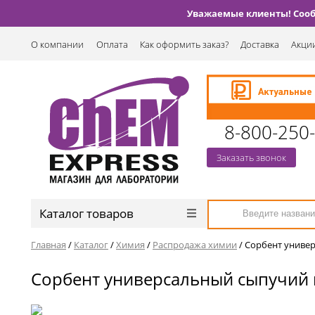
Уважаемые клиенты! Сообщ
О компании
Оплата
Как оформить заказ?
Доставка
Акции
8-800-250
Заказать звонок
Каталог товаров
Главная
/
Каталог
/
Химия
/
Распродажа химии
/
Сорбент универ
Сорбент универсальный сыпучий н