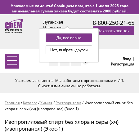
Уважаемые клиенты! Сообщаем вам, что с 1 июля 2025 года
минимальная сумма заказа будет составлять 2000 рублей.
8-800-250-21-65
Луганская
Народная
Заказать звонок
Республика
Да, всё верно
с 9:00 до 18:00 по Уфе
(+2 МСК)
Нет, выбрать другой
Вход |
0
Регистрация
Уважаемые клиенты! Мы работаем с организациями и ИП.
С частными лицами не работаем.
Главная
/
Каталог
/
Химия
/
Растворители
/
Изопропиловый спирт без
хлора и серы (хч) (изопропанол) (Экос-1)
Изопропиловый спирт без хлора и серы (хч)
(изопропанол) (Экос-1)