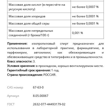
Массовая доля кислот (в пересчёте на
не более 0,0007 %
уксусную кислоту)
Массовая доля хлоридов
не более 0,0001 %
Массовая доля общей серы
не более 0,0001 %
Массовая доля непредельных
0,001 %
соединений (г брома/100 г)
Применение:
изопропиловый спирт п
редназначен для
использования в лабораторной практике, фармацевтике, в
парфюмерии, автохимии; как обезжиривающее и
обезвоживающее средство в типографиях и в промышленности.
Класс опасности:
3.
Условия хранения:
в прохладном, хорошо вентилируемом месте.
Гарантийный срок хранения:
1 год
.
Страна происхождения:
РОССИЯ.
CAS номер
67-63-0
Артикул
8.05.00067
ГОСТ
2632-077-44493179-02