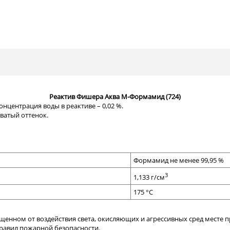
Реактив Фишера Аква М-Формамид (724)
центрация воды в реактиве – 0,02 %.
ватый оттенок.
Формамид не менее 99,95 %
3
1,133 г/см
175 °С
щенном от воздействия света, окисляющих и агрессивных сред месте пр
правил пожарной безопасности.