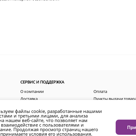
СЕРВИС И ПОДДЕРЖКА
О компании
Оплата
Доставка
Пункты выдачи товар
Пользовательские соглашения
Акции
ьзуем файлы cookie, разработанные нашими
Контакты
Как оформить заказ?
стами и третьими лицами, для анализа
а нашем веб-сайте, что позволяет нам
Возврат товара и денежных средств
Региональные предст
 взаимодействие с пользователями и
При
ание. Продолжая просмотр страниц нашего
 принимаете условия его использования.