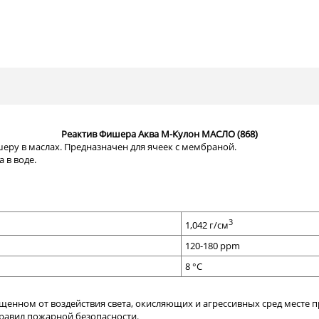
Реактив Фишера Аква М-Кулон МАСЛО (868)
еру в маслах. Предназначен для ячеек с мембраной.
 в воде.
3
1,042 г/см
120-180 ppm
8 °С
щенном от воздействия света, окисляющих и агрессивных сред месте пр
правил пожарной безопасности.