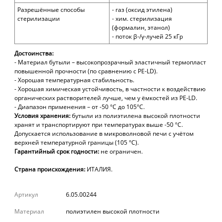
Разрешённые способы
- газ (оксид этилена)
стерилизации
- хим. стерилизация
(формалин, этанол)
- поток β-/γ-лучей 25 кГр
Достоинства:
- Материал бутыли – высокопрозрачный эластичный термопласт
повышенной прочности (по сравнению с PE-LD).
- Хорошая температурная стабильность.
- Хорошая химическая устойчивость, в частности к воздействию
органических растворителей лучше, чем у ёмкостей из PE-LD.
- Диапазон применения – от -50 °С до 105°С.
Условия хранения:
бутыли из полиэтилена высокой плотности
хранят и транспортируют при температурах выше -50 °С.
Допускается использование в микроволновой печи с учётом
верхней температурной границы (105 °С).
Гарантийный срок годности:
не ограничен.
Страна происхождения:
ИТАЛИЯ.
Артикул
6.05.00244
Материал
полиэтилен высокой плотности