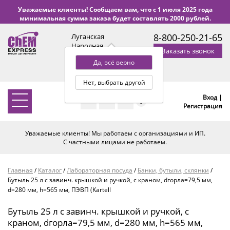
Уважаемые клиенты! Сообщаем вам, что с 1 июля 2025 года
минимальная сумма заказа будет составлять 2000 рублей.
8-800-250-21-65
Луганская
Народная
Заказать звонок
Республика
Да, всё верно
с 9:00 до 18:00 по Уфе
(+2 МСК)
Нет, выбрать другой
Вход |
0
Регистрация
Уважаемые клиенты! Мы работаем с организациями и ИП.
С частными лицами не работаем.
Главная
/
Каталог
/
Лабораторная посуда
/
Банки, бутыли, склянки
/
Бутыль 25 л с завинч. крышкой и ручкой, с краном, dгорла=79,5 мм,
d=280 мм, h=565 мм, ПЭВП (Kartell
Бутыль 25 л с завинч. крышкой и ручкой, с
краном, dгорла=79,5 мм, d=280 мм, h=565 мм,