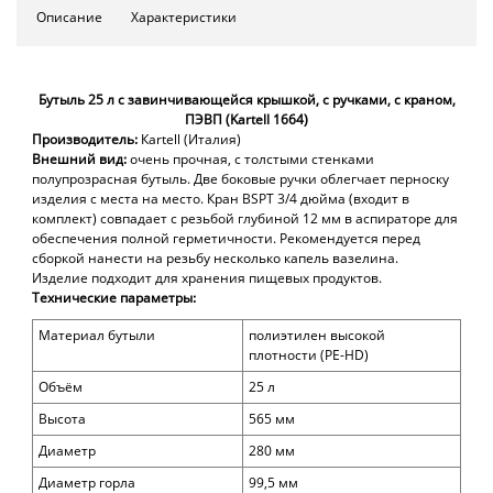
Описание
Характеристики
Бутыль 25 л с завинчивающейся крышкой, с ручками, с краном,
ПЭВП (Kartell 1664)
Производитель:
К
artell (
Италия)
Внешний вид:
очень прочная, с толстыми стенками
полупрозрасная бутыль. Две боковые ручки облегчает перноску
изделия с места на место. Кран BSPT 3/4 дюйма (входит в
комплект) совпадает с резьбой глубиной 12 мм в аспираторе для
обеспечения полной герметичности. Рекомендуется перед
сборкой нанести на резьбу несколько капель вазелина.
Изделие подходит для хранения пищевых продуктов.
Технические параметры:
Материал бутыли
полиэтилен
высоко
й
плотности
(PE-HD
)
Объём
25 л
Высота
565 мм
Диаметр
280 мм
Диаметр горла
99,5 мм