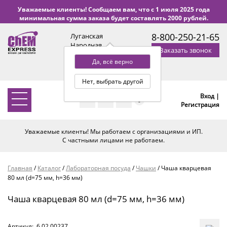
Уважаемые клиенты! Сообщаем вам, что с 1 июля 2025 года
минимальная сумма заказа будет составлять 2000 рублей.
8-800-250-21-65
Луганская
Народная
Заказать звонок
Республика
Да, всё верно
с 9:00 до 18:00 по Уфе
(+2 МСК)
Нет, выбрать другой
Вход |
0
Регистрация
Уважаемые клиенты! Мы работаем с организациями и ИП.
С частными лицами не работаем.
Главная
/
Каталог
/
Лабораторная посуда
/
Чашки
/
Чаша кварцевая
80 мл (d=75 мм, h=36 мм)
Чаша кварцевая 80 мл (d=75 мм, h=36 мм)
Артикул:
6.02.00237