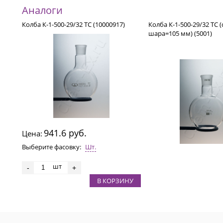
Аналоги
Колба К-1-500-29/32 ТС (10000917)
Колба К-1-500-29/32 ТС (
шара=105 мм) (5001)
941.6 руб.
Цена:
Выберите фасовку:
Шт.
шт
-
+
В КОРЗИНУ