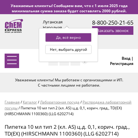
Уважаемые клиенты! Сообщаем вам, что с 1 июля 2025 года
минимальная сумма заказа будет составлять 2000 рублей.
8-800-250-21-65
Луганская
Народная
Заказать звонок
Республика
Да, всё верно
с 9:00 до 18:00 по Уфе
(+2 МСК)
Нет, выбрать другой
Вход |
0
Регистрация
Уважаемые клиенты! Мы работаем с организациями и ИП.
С частными лицами не работаем.
Главная
/
Каталог
/
Лабораторная посуда
/
Распродажа лабораторной
посуды
/
Пипетка 10 мл тип 2 (кл. AS) ц.д. 0,1, корич. град., TD(EX)
(HIRSCHMANN 1100360) (LLG 6202714)
Пипетка 10 мл тип 2 (кл. AS) ц.д. 0,1, корич. град.,
TD(EX) (HIRSCHMANN 1100360) (LLG 6202714)