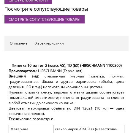
Посмотрите сопутствующие товары
СМОТРЕТЬ СОПУТСТВУЮЩИЕ ТОВАРЫ
Описание
Характеристики
Пипетка 10 мл тип 2 (класс A
S
), TD (EX) (HIRSCHMANN 1100360)
Производитель:
HIRSCHMANN (Германия).
Внешний вид:
стеклянная
м
ерная пипетка, прямая,
градуированная. Шкала и другая маркировка (объём, цена
деления,
ISO
и т.д.)
напечатаны коричневым цветом.
Нулевая отметка снизу, верхняя отметка шкалы соответствует
номинальной вместимости; пипетка отградуирована на слив от
любой отметки до сливного кончика.
Цветовая маркировка объёма по DIN 12621 (
10
мл — одна
коричневая полоса).
Технические параметры:
Материал
стекло марки
AR-Glas
s
(
известково-