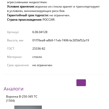
агрессивными жидкостями.
Условия хранения:
воронки из стекла хранят и транспортируют
в условиях, минимизирующих риск боя.
Гарантийный срок годности:
не ограничен.
Страна происхождения:
РОССИЯ.
Артикул
6.06.04128
Высота, мм
01f76ea8-a8b9-11eb-7496-bc305bf52a19
ГОСТ
25336-82
Материал
стекло
Срок хранения
не ограничен
Аналоги
Воронка В-250-345 ТС
(1504)