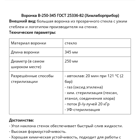
Воронка В-250-345 ГОСТ 25336-82 (Химлаборприбор)
Внешний вид:
большая воронка из прозрачного стекла с узким
стеблем и логотипом производителя на стенке.
Технические параметры:
Материал воронки
стекло
Длина воронки
345
мм
Диаметр (в самом
250 мм
широком месте)
Разрешённые способы
- автоклав: 20 мин при 121 °С (2
стерилизации
бар)
- газ (оксид этилена)
- хим. стерилизация (гексан,
этанол, соединения хлора)
- поток β-/γ-лучей 20 кГр
- УФ-стерилизация
Достоинства:
- Угол наклона стенок обеспечивает быстрый слив жидкости.
- Высокая формоустойчивость.
- Хорошая химическая устойчивость, подходит для работы с