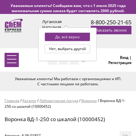
Уважаемые клиенты! Сообщаем вам, что с 1 июля 2025 года
минимальная сумма заказа будет составлять 2000 рублей.
8-800-250-21-65
Луганская
Народная
Заказать звонок
Республика
Да, всё верно
с 9:00 до 18:00 по Уфе
(+2 МСК)
Нет, выбрать другой
Вход |
0
Регистрация
Уважаемые клиенты! Мы работаем с организациями и ИП.
С частными лицами не работаем.
Главная
/
Каталог
/
Лабораторная посуда
/
Воронки
/
Воронка ВД-1-
250 со шкалой (10000452)
Воронка ВД-1-250 со шкалой (10000452)
Артикул:
6.06.01857