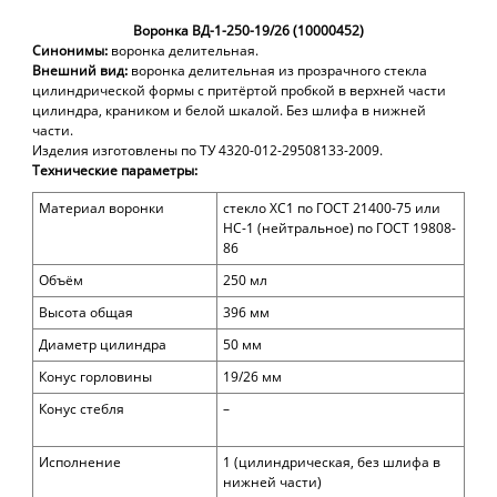
Воронка ВД-1-250-19/26 (10000452)
Синонимы:
воронка делительная.
Внешний вид:
воронка делительная из прозрачного стекла
цилиндрической формы с притёртой пробкой в верхней части
цилиндра, краником и белой шкалой. Без шлифа в нижней
части.
Изделия изготовлены по ТУ 4320-012-29508133-2009.
Технические параметры:
Материал воронки
стекло ХС1 по ГОСТ 21400-75 или
НС-1 (нейтральное) по ГОСТ 19808-
86
Объём
250
мл
Высота общая
396
мм
Диаметр цилиндра
50
мм
Конус горловины
19/26 мм
Конус стебля
–
Исполнение
1 (цилиндрическая, без шлифа в
нижней части)