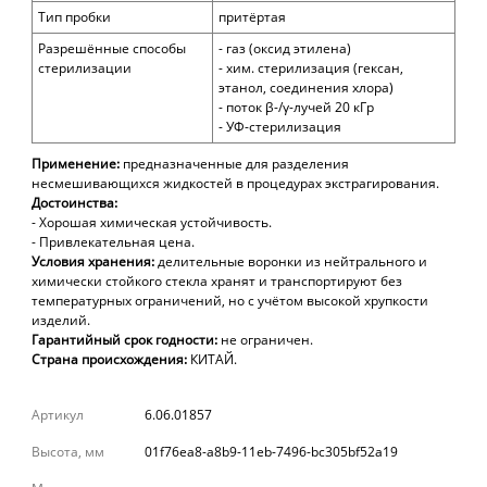
Тип пробки
притёртая
Разрешённые способы
- газ (оксид этилена)
стерилизации
- хим. стерилизация (гексан,
этанол, соединения хлора)
- поток β-/γ-лучей 20 кГр
- УФ-стерилизация
Применение:
предназначенные для разделения
несмешивающихся жидкостей в процедурах экстрагирования.
Достоинства:
- Хорошая химическая устойчивость.
- Привлекательная цена.
Условия хранения:
делительные воронки
из нейтрального и
химически стойкого стекла хранят и транспортируют без
температурных ограничений, но с учётом высокой хрупкости
изделий.
Гарантийный срок годности:
не ограничен.
Страна происхождения:
КИТАЙ.
Артикул
6.06.01857
Высота, мм
01f76ea8-a8b9-11eb-7496-bc305bf52a19