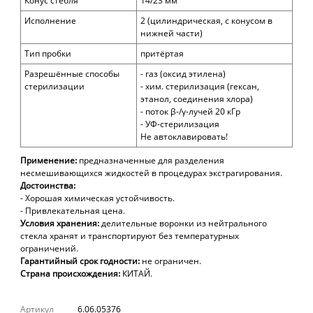
Конус стебля
14/23 мм
Исполнение
2 (цилиндрическая, с конусом в
нижней части)
Тип пробки
притёртая
Разрешённые способы
- газ (оксид этилена)
стерилизации
- хим. стерилизация (гексан,
этанол, соединения хлора)
- поток β-/γ-лучей 20 кГр
- УФ-стерилизация
Не автоклавировать!
Применение:
предназначенные для разделения
несмешивающихся жидкостей в процедурах экстрагирования.
Достоинства:
- Хорошая химическая устойчивость.
- Привлекательная цена.
Условия хранения:
делительные воронки
из нейтрального
стекла хранят и транспортируют без температурных
ограничений.
Гарантийный срок годности:
не ограничен.
Страна происхождения:
КИТАЙ.
Артикул
6.06.05376