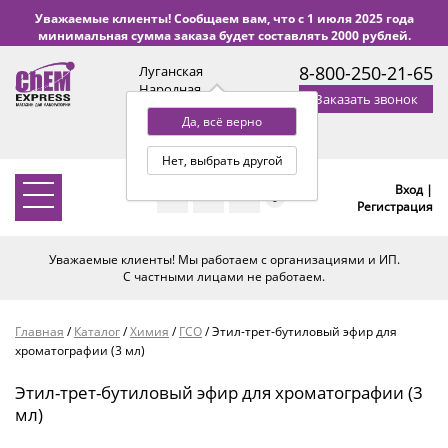
Уважаемые клиенты! Сообщаем вам, что с 1 июля 2025 года
минимальная сумма заказа будет составлять 2000 рублей.
8-800-250-21-65
Луганская
Народная
Заказать звонок
Республика
Да, всё верно
с 9:00 до 18:00 по Уфе
(+2 МСК)
Нет, выбрать другой
Вход |
0
Регистрация
Уважаемые клиенты! Мы работаем с организациями и ИП.
С частными лицами не работаем.
Главная
/
Каталог
/
Химия
/
ГСО
/
Этил-трет-бутиловый эфир для
хроматографии (3 мл)
Этил-трет-бутиловый эфир для хроматографии (3
мл)