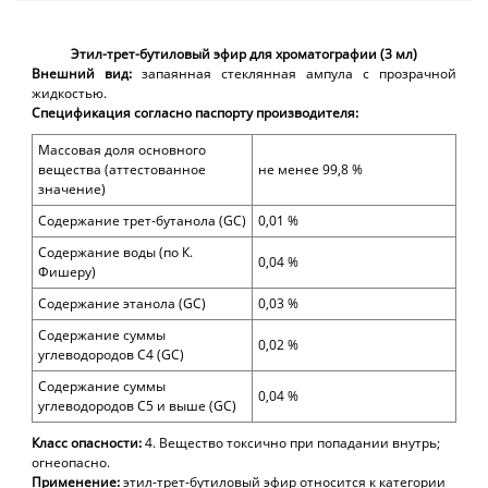
Этил-трет-бутиловый эфир для хроматографии (3 мл)
Внешний вид:
запаянная стеклянная ампула с прозрачной
жидкостью.
Спецификация согласно паспорту производителя:
Массовая доля основного
вещества (аттестованное
не менее 99,8 %
значение)
Содержание трет-бутанола (
GC)
0,01 %
Содержание воды (по К.
0,04 %
Фишеру)
Содержание этанола (
GC)
0,03 %
Содержание суммы
0,02 %
углеводородов С4 (
GC)
Содержание суммы
0,04 %
углеводородов С5 и выше (
GC)
Класс опасности:
4. Вещество токсично при попадании внутрь;
огнеопасно.
Применение:
этил-трет-бутиловый эфир относится к категории