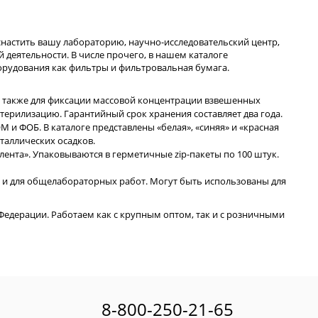
настить вашу лабораторию, научно-исследовательский центр,
деятельности. В числе прочего, в нашем каталоге
орудования как фильтры и фильтровальная бумага.
 также для фиксации массовой концентрации взвешенных
терилизацию. Гарантийный срок хранения составляет два года.
и ФОБ. В каталоге представлены «белая», «синяя» и «красная
таллических осадков.
ента». Упаковываются в герметичные zip-пакеты по 100 штук.
та и для общелабораторных работ. Могут быть использованы для
едерации. Работаем как с крупным оптом, так и с розничными
8-800-250-21-65