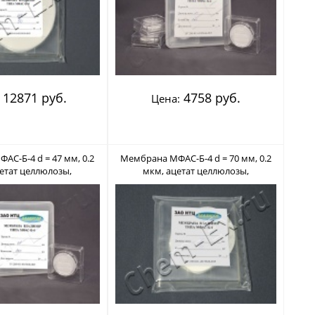
12871 руб.
4758 руб.
Цена:
С-Б-4 d = 47 мм, 0.2
Мембрана МФАС-Б-4 d = 70 мм, 0.2
етат целлюлозы,
мкм, ацетат целлюлозы,
льный (Владипор)
нестерильный (Владипор)