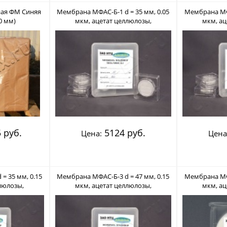
ная ФМ Синяя
Мембрана МФАС-Б-1 d = 35 мм, 0.05
Мембрана МФА
0 мм)
мкм, ацетат целлюлозы,
мкм, ац
нестерильный (Владипор)
нестери
 руб.
5124 руб.
Цена:
Цена
= 35 мм, 0.15
Мембрана МФАС-Б-3 d = 47 мм, 0.15
Мембрана МФА
люлозы,
мкм, ацетат целлюлозы,
мкм, ац
ладипор)
нестерильный (Владипор)
нестери