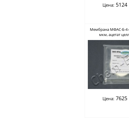
5124 
Цена:
Мембрана МФАС-Б-4 d 
мкм, ацетат цел
нестерильный (В
7625 
Цена: