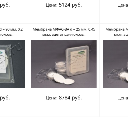
руб.
5124 руб.
Цена:
Цена
= 90 мм, 0.2
Мембрана МФАС-ВА d = 25 мм, 0.45
Мембрана МФ
люлозы,
мкм, ацетат целлюлозы,
мкм, ац
ладипор)
нестерильный (Владипор)
нестери
руб.
8784 руб.
Цена:
Цена