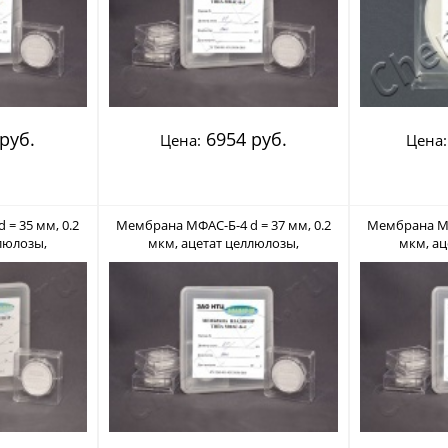
руб.
6954 руб.
Цена:
Цена:
= 35 мм, 0.2
Мембрана МФАС-Б-4 d = 37 мм, 0.2
Мембрана МФА
люлозы,
мкм, ацетат целлюлозы,
мкм, ац
ладипор)
нестерильный (Владипор)
нестери