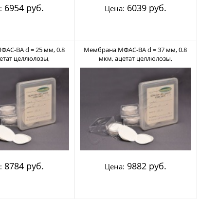
6954 руб.
6039 руб.
:
Цена:
АС-ВА d = 25 мм, 0.8
Мембрана МФАС-ВА d = 37 мм, 0.8
етат целлюлозы,
мкм, ацетат целлюлозы,
льный (Владипор)
нестерильный (Владипор)
8784 руб.
9882 руб.
:
Цена: