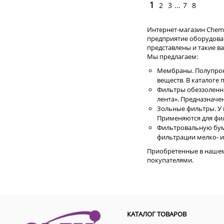
1
2
3
...
7
8
Интернет-магазин ChemE
предприятие оборудован
представлены и такие 
Мы предлагаем:
Мембраны. Полупрон
веществ. В каталоге
Фильтры обеззоленны
лента». Предназначе
Зольные фильтры. У 
Применяются для фил
Фильтровальную бума
фильтрации мелко- и
Приобретенные в нашем 
покупателями.
КАТАЛОГ ТОВАРОВ