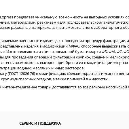
xpress предлагает уникальную возможность на выгодных условиях ос
ием, материалами, реактивами для исследовательской/ аналитической 
важные расходные материалы для вспомогательного лабораторного об
ицаемые пленочные изделия для проведения процедур фильтрации, а
 представлены изделия в модификации МФАС, способные выдерживать с
е. Изготавливаются из фильтровальной бумаги марки ФБ, ФМ, ФС, ФОМ 
ны для проведения операций фильтрации крупно-, средне- и мелкокрис
вас есть возможность выгодно приобрести их в модификации «черная л
ьтрации водных, масляных и иных растворов.
гу (ГОСТ 12026 76) в модификациях «белая», «красная» и «синяя» лен
 крупнодисперсных осадков, а также примесей в жидкостях.
интернет-магазине товары доставляются во все регионы Российской Ф
СЕРВИС И ПОДДЕРЖКА