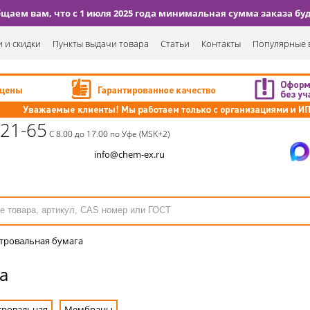
аем вам, что с 1 июля 2025 года минимальная сумма заказа буде
 и скидки
Пункты выдачи товара
Статьи
Контакты
Популярные 
-21-65
С 8.00 до 17.00 по Уфе (MSK+2)
info@chem-ex.ru
тровальная бумага
а
тровальная
Мембраны