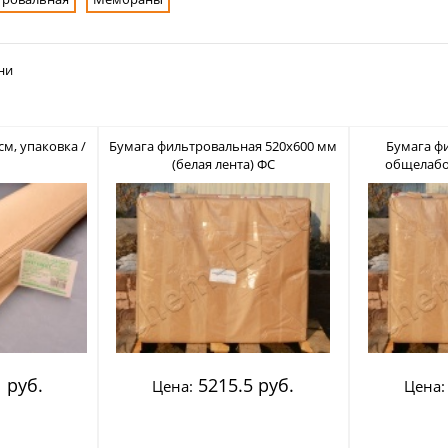
ни
см, упаковка /
Бумага фильтровальная 520х600 мм
Бумага ф
(белая лента) ФС
общелабо
(
 руб.
5215.5 руб.
Цена:
Цена: