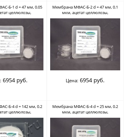
С-Б-1 d = 47 мм, 0.05
Мембрана МФАС-Б-2 d = 47 мм, 0.1
етат целлюлозы,
мкм, ацетат целлюлозы,
льный (Владипор)
нестерильный (Владипор)
6954 руб.
6954 руб.
:
Цена:
С-Б-4 d = 142 мм, 0.2
Мембрана МФАС-Б-4 d = 25 мм, 0.2
етат целлюлозы,
мкм, ацетат целлюлозы,
льный (Владипор)
нестерильный (Владипор)