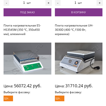
шт
шт
-
+
-
+
ПОД ЗАКАЗ
В КОРЗИНУ
Плита нагревательная ES-
Плита нагревательная UH-
HS3545M (350 °С, 350х450
3030D (400 °С,1500 Вт,
мм), алюминий
керамика)
56072.42 руб.
31710.24 руб.
Цена:
Цена:
Выберите фасовку:
Выберите фасовку:
Шт.
Шт.