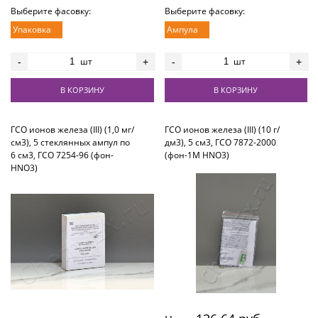
Выберите фасовку:
Выберите фасовку:
Упаковка
Ампула
шт
шт
-
+
-
+
В КОРЗИНУ
В КОРЗИНУ
ГСО ионов железа (III) (1,0 мг/
ГСО ионов железа (III) (10 г/
см3), 5 стеклянных ампул по
дм3), 5 см3, ГСО 7872-2000
6 см3, ГСО 7254-96 (фон-
(фон-1М HNO3)
HNO3)