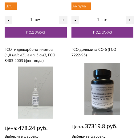
Шт.
Ампула
шт
шт
-
+
-
+
ПОД ЗАКАЗ
ПОД ЗАКАЗ
ГСО гидрокарбонат-ионов
ГСО доломита СО-6 (ГСО
(1,0 мг/см3), амп. 5 см3, ГСО
7222-96)
8403-2003 (фон-вода)
37319.8 руб.
Цена:
478.24 руб.
Цена:
Выберите фасовку:
Выберите фасовку: