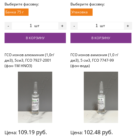
Выберите фасовку:
Выберите фасовку:
Банка 75 г
Упаковка
шт
шт
-
+
-
+
В КОРЗИНУ
В КОРЗИНУ
ГСО ионов алюминия (1,0г/
ГСО ионов аммония (1,0 г/
дм3), 5см3, ГСО 7927-2001
дм3), 5 см3, ГСО 7747-99
(фон-1М HNO3)
(фон-вода)
109.19 руб.
102.48 руб.
Цена:
Цена: