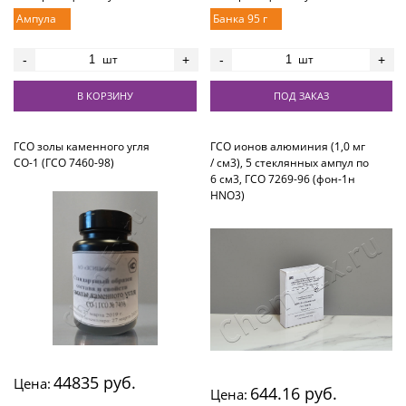
Ампула
Банка 95 г
шт
шт
-
+
-
+
В КОРЗИНУ
ПОД ЗАКАЗ
ГСО золы каменного угля
ГСО ионов алюминия (1,0 мг
СО-1 (ГСО 7460-98)
/ см3), 5 стеклянных ампул по
6 см3, ГСО 7269-96 (фон-1н
HNO3)
44835 руб.
Цена:
644.16 руб.
Цена: