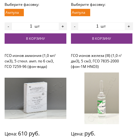
Выберите фасовку:
Выберите фасовку:
Ампула
Ампула
шт
шт
-
+
-
+
В КОРЗИНУ
В КОРЗИНУ
ГСО ионов аммония (1,0 мг/
ГСО ионов железа (III) (1,0 г/
см3), 5 стекл. амп. по 6 см3,
дм3), 5 см3, ГСО 7835-2000
ГСО 7259-96 (фон-вода)
(фон-1М HNO3)
610 руб.
руб.
Цена:
Цена: