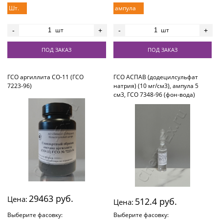
Шт.
ампула
шт
шт
-
+
-
+
ПОД ЗАКАЗ
ПОД ЗАКАЗ
ГСО аргиллита СО-11 (ГСО
ГСО АСПАВ (додецилсульфат
7223-96)
натрия) (10 мг/см3), ампула 5
см3, ГСО 7348-96 (фон-вода)
29463 руб.
Цена:
512.4 руб.
Цена:
Выберите фасовку:
Выберите фасовку: