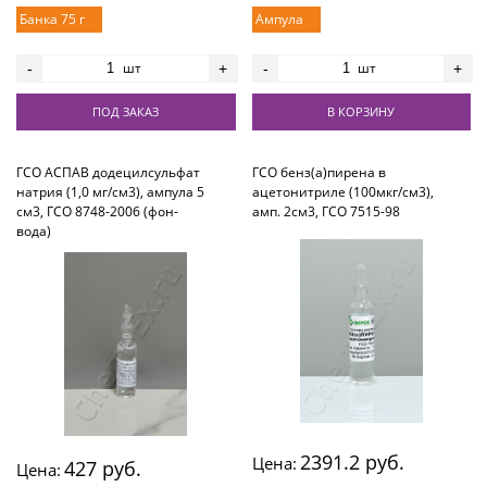
Банка 75 г
Ампула
шт
шт
-
+
-
+
ПОД ЗАКАЗ
В КОРЗИНУ
ГСО АСПАВ додецилсульфат
ГСО бенз(а)пирена в
натрия (1,0 мг/см3), ампула 5
ацетонитриле (100мкг/см3),
см3, ГСО 8748-2006 (фон-
амп. 2см3, ГСО 7515-98
вода)
2391.2 руб.
Цена:
427 руб.
Цена: