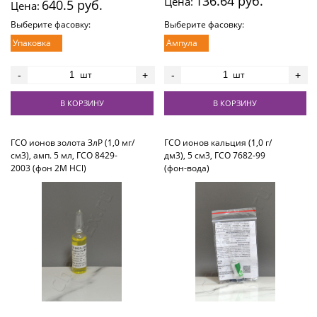
136.64 руб.
Цена:
640.5 руб.
Цена:
Выберите фасовку:
Выберите фасовку:
Упаковка
Ампула
шт
шт
-
+
-
+
В КОРЗИНУ
В КОРЗИНУ
ГСО ионов золота ЗлР (1,0 мг/
ГСО ионов кальция (1,0 г/
см3), амп. 5 мл, ГСО 8429-
дм3), 5 см3, ГСО 7682-99
2003 (фон 2М HCl)
(фон-вода)