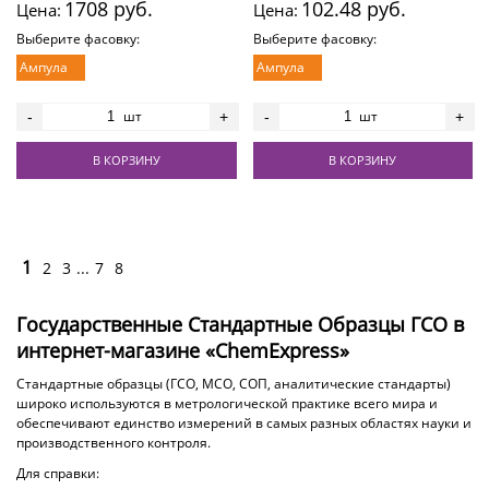
1708 руб.
102.48 руб.
Цена:
Цена:
Выберите фасовку:
Выберите фасовку:
Ампула
Ампула
шт
шт
-
+
-
+
В КОРЗИНУ
В КОРЗИНУ
1
2
3
...
7
8
Государственные Стандартные Образцы ГСО в
интернет-магазине «ChemExpress»
Стандартные образцы (ГСО, МСО, СОП, аналитические стандарты)
широко используются в метрологической практике всего мира и
обеспечивают единство измерений в самых разных областях науки и
производственного контроля.
Для справки: