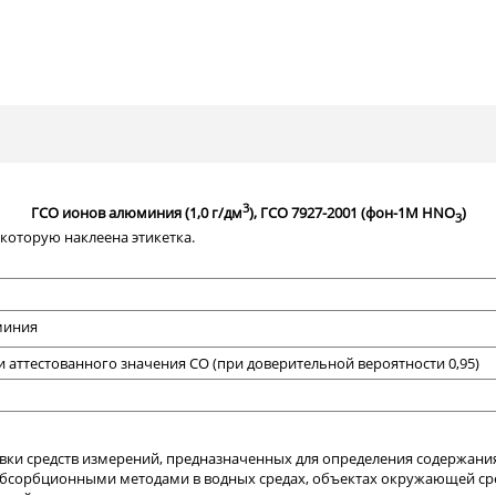
3
ГСО ионов алюминия (1,0 г/дм
), ГСО 7927-2001 (фон-1М HNO
)
3
которую наклеена этикетка.
миния
аттестованного значения СО (при доверительной вероятности 0,95)
овки средств измерений, предназначенных для определения содержан
сорбционными методами в водных средах, объектах окружающей сре