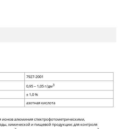
7927-2001
3
0,95 – 1,05 г/дм
±
1
,0 %
азотная кислота
ия ионов алюминия спектрофотометрическими,
ды, химической и пищевой продукции; для контроля