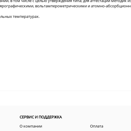
ний, в том числе с целью утверждения типа; для аттестации методик 
ярографическими, вольтамперометрическими и атомно-абсорбционн
ельных температурах.
СЕРВИС И ПОДДЕРЖКА
О компании
Оплата