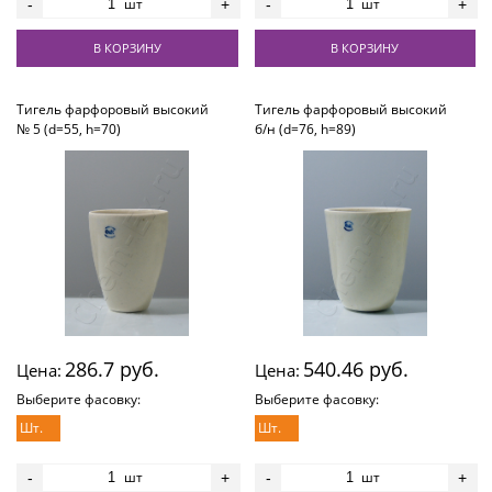
шт
шт
-
+
-
+
В КОРЗИНУ
В КОРЗИНУ
Тигель фарфоровый высокий
Тигель фарфоровый высокий
№ 5 (d=55, h=70)
б/н (d=76, h=89)
286.7 руб.
540.46 руб.
Цена:
Цена:
Выберите фасовку:
Выберите фасовку:
Шт.
Шт.
шт
шт
-
+
-
+