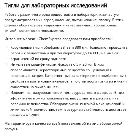
Тигли для лабораторных исследований
Работа с различного рода веществами в лабораториях зачастую
предусматривает их нагрев, каление, высушивание, плавку. В этих
случаях обойтись без надежных и качественных лабораторных
тиглей практически невозможно.
Интернет-магазин ChemExpress предлагает вам приобрести:
Корундовые тигли объёмом 38, 88 и 380 мл. Позволяют проводить
работы с веществами при температурах до 1400⁰С, не имеют
ограничений по сроку годности.
Никелевые модификации, ёмкостью 5 и 20 мл. В них
сплавливаются нерастворимые вещества со щелочами и
перекисью натрия. Качественные характеристики приближены к
свойствам платиновых аналогов, а по стоимости тигли из никеля
существенно выигрышнее.
Изделия из глазурованного и неглазурованного фарфора. В них
эффективно можно прокаливать, высушивать и расплавлять
различные вещества. Обладают очень высокой механической и
химической прочностью, температурная стабильность достигает
отметки в 1200⁰С.
Мы гарантируем качество всей поставляемой нами лабораторной
посуды.