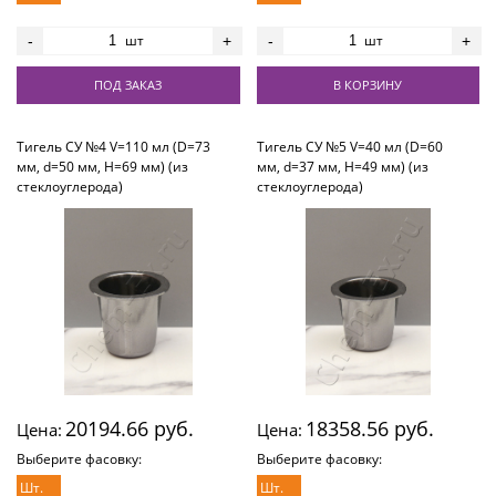
шт
шт
-
+
-
+
ПОД ЗАКАЗ
В КОРЗИНУ
Тигель СУ №4 V=110 мл (D=73
Тигель СУ №5 V=40 мл (D=60
мм, d=50 мм, H=69 мм) (из
мм, d=37 мм, H=49 мм) (из
стеклоуглерода)
стеклоуглерода)
20194.66 руб.
18358.56 руб.
Цена:
Цена:
Выберите фасовку:
Выберите фасовку:
Шт.
Шт.