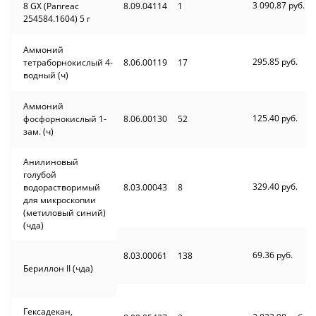
3 090.87 руб.
8 GX (Panreac
8.09.04114
1
254584.1604) 5 г
Аммоний
295.85 руб.
тетраборнокислый 4-
8.06.00119
17
водный (ч)
Аммоний
125.40 руб.
фосфорнокислый 1-
8.06.00130
52
зам. (ч)
Анилиновый
голубой
329.40 руб.
водорастворимый
8.03.00043
8
для микроскопии
(метиловый синий)
(чда)
69.36 руб.
8.03.00061
138
Бериллон II (чда)
Гексадекан,