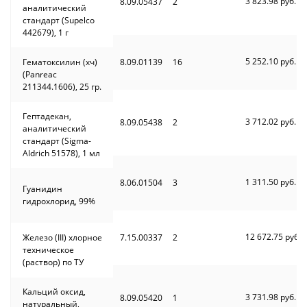
3 823.98 руб.
8.09.05437
2
аналитический
стандарт (Supelco
442679), 1 г
5 252.10 руб.
Гематоксилин (хч)
8.09.01139
16
(Panreac
211344.1606), 25 гр.
Гептадекан,
3 712.02 руб.
8.09.05438
2
аналитический
стандарт (Sigma-
Aldrich 51578), 1 мл
1 311.50 руб.
8.06.01504
3
Гуанидин
гидрохлорид, 99%
12 672.75 руб.
Железо (III) хлорное
7.15.00337
2
техническое
(раствор) по ТУ
Кальций оксид,
3 731.98 руб.
8.09.05420
1
натуральный,