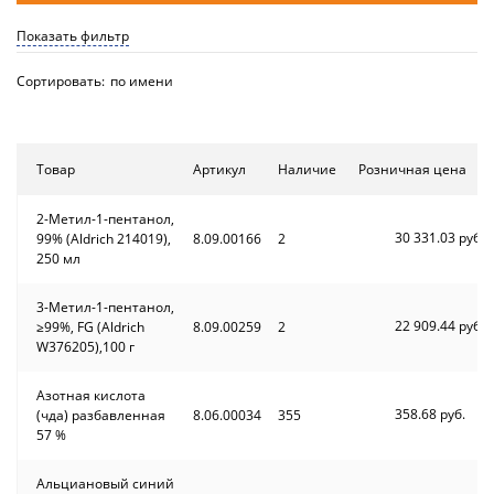
Показать фильтр
Сортировать:
по имени
Товар
Артикул
Наличие
Розничная цена
2-Метил-1-пентанол,
30 331.03 руб.
99% (Aldrich 214019),
8.09.00166
2
250 мл
3-Метил-1-пентанол,
22 909.44 руб.
≥99%, FG (Aldrich
8.09.00259
2
W376205),100 г
Азотная кислота
358.68 руб.
(чда) разбавленная
8.06.00034
355
57 %
Альциановый синий