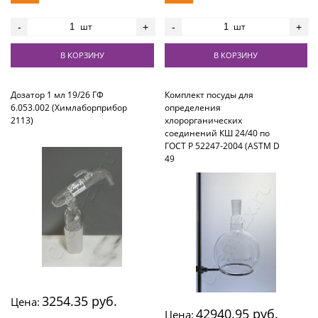
шт
шт
-
+
-
+
В КОРЗИНУ
В КОРЗИНУ
Дозатор 1 мл 19/26 ГФ
Комплект посуды для
6.053.002 (Химлаборприбор
определения
2113)
хлорорганических
соединений КШ 24/40 по
ГОСТ Р 52247-2004 (ASTM D
49
3254.35 руб.
Цена:
42940.95 руб.
Цена: