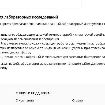
ля лабораторных исследований
xpress предлагает специализированный лабораторный инструмент с с
 шпатели, обладающие высокой температурной и химической устойчи
я осадков, перемешивания и растирания.
ойные металлические ложки-совки для работы с сыпучими и пастообр
ек из пластика объёмом от 0,5 до 50 мл. Очень удобны при отмерив
тлично держат форму.
 Дрегальского Т-образный. Используется для засевания бактериологи
ты для вашей лаборатории вы можете прямо на нашем сайте. Для этог
зину.
СЕРВИС И ПОДДЕРЖКА
О компании
Оплата