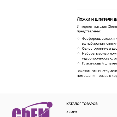
Ложки и шпатели д
Интернет-магазин ChemE
представлены:
Фарфоровые ложки и
их набирания, сняти
Односторонние и дв
Наборы мерных ложеч
ударопрочностью, о
Пластиковый шпатель
Заказать эти инструмен
помещения товара в кор
КАТАЛОГ ТОВАРОВ
Химия