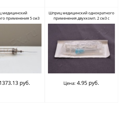
 медицинский
Шприц медицинский однократного
го применения 5 см3
применения двухкомп. 2 см3 с
па "Рекорд"
иглой 0,6*25
1373.13 руб.
4.95 руб.
Цена: