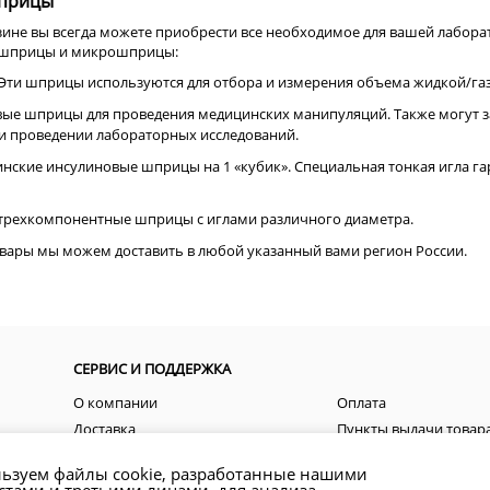
прицы
ине вы всегда можете приобрести все необходимое для вашей лабора
ь шприцы и микрошприцы:
Эти шприцы используются для отбора и измерения объема жидкой/газ
е шприцы для проведения медицинских манипуляций. Также могут зад
и проведении лабораторных исследований.
ские инсулиновые шприцы на 1 «кубик». Специальная тонкая игла г
 трехкомпонентные шприцы с иглами различного диаметра.
вары мы можем доставить в любой указанный вами регион России.
СЕРВИС И ПОДДЕРЖКА
О компании
Оплата
Доставка
Пункты выдачи товар
Пользовательские соглашения
Акции
ьзуем файлы cookie, разработанные нашими
Контакты
Как оформить заказ?