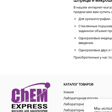
Шприцы и микрош
В нашем интернет-магаз
предлагаем вам купит
Для хроматографии. 
Стеклянные поршневы
заданном объеме пр
Одноразовые медицин
введение.
Одноразовые двух и
Приобретенные у нас то
КАТАЛОГ ТОВАРОВ
Химия
Лабораторная посуда
Лабораторное оборудование
Мы испол
Лабораторные аксессуары