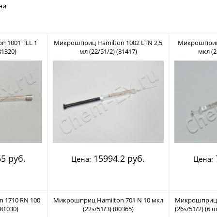
ни
 1001 TLL 1
Микрошприц Hamilton 1002 LTN 2,5
Микрошприц 
81320)
мл (22/51/2) (81417)
мкл (2
5 руб.
15994.2 руб.
Цена:
Цена:
 1710 RN 100
Микрошприц Hamilton 701 N 10 мкл
Микрошприц H
(81030)
(22s/51/3) (80365)
(26s/51/2) (6 