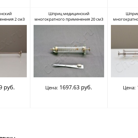
нский
Шприц медицинский
Шприц
енения 2 см3
многократного применения 20 см3
многократно
рд"
типа "Рекорд"
ти
9 руб.
1697.63 руб.
Цена:
Цена: