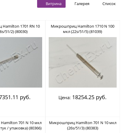
Витрина
Галерея
Список
Hamilton 1701 RN 10
Микрошприц Hamilton 1710 N 100
6s/51/2) (80030)
мкл (22s/51/5) (81039)
7351.11 руб.
18254.25 руб.
Цена:
amilton 701 N 10 мкл
Микрошприц Hamilton 701 N 10 мкл
штук / упаковка) (80366)
(26s/51/3) (80383)