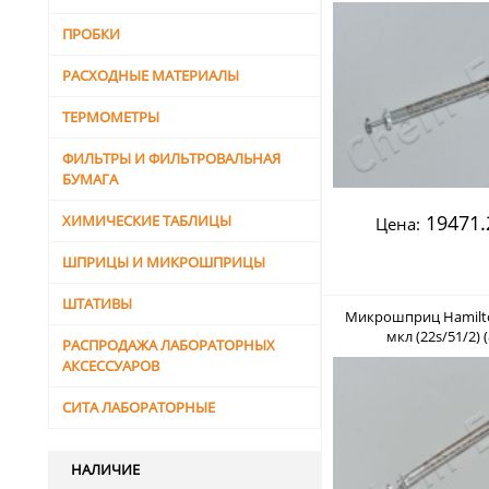
ПРОБКИ
РАСХОДНЫЕ МАТЕРИАЛЫ
ТЕРМОМЕТРЫ
ФИЛЬТРЫ И ФИЛЬТРОВАЛЬНАЯ
БУМАГА
19471.
ХИМИЧЕСКИЕ ТАБЛИЦЫ
Цена:
ШПРИЦЫ И МИКРОШПРИЦЫ
ШТАТИВЫ
Микрошприц Hamilto
мкл (22s/51/2) 
РАСПРОДАЖА ЛАБОРАТОРНЫХ
АКСЕССУАРОВ
СИТА ЛАБОРАТОРНЫЕ
НАЛИЧИЕ