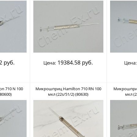
2 руб.
19384.58 руб.
Цена:
Цена:
n 710 N 100
Микрошприц Hamilton 710 RN 100
Микрошприц
(80600)
мкл (22s/51/2) (80630)
мкл (2