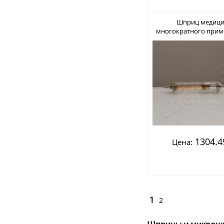
Шприц медици
многократного прим
типа "Реко
1304.4
Цена:
1
2