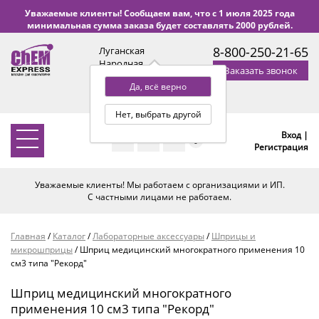
Уважаемые клиенты! Сообщаем вам, что с 1 июля 2025 года
минимальная сумма заказа будет составлять 2000 рублей.
8-800-250-21-65
Луганская
Народная
Заказать звонок
Республика
Да, всё верно
с 9:00 до 18:00 по Уфе
(+2 МСК)
Нет, выбрать другой
Вход |
0
Регистрация
Уважаемые клиенты! Мы работаем с организациями и ИП.
С частными лицами не работаем.
Главная
/
Каталог
/
Лабораторные аксессуары
/
Шприцы и
микрошприцы
/
Шприц медицинский многократного применения 10
см3 типа "Рекорд"
Шприц медицинский многократного
применения 10 см3 типа "Рекорд"