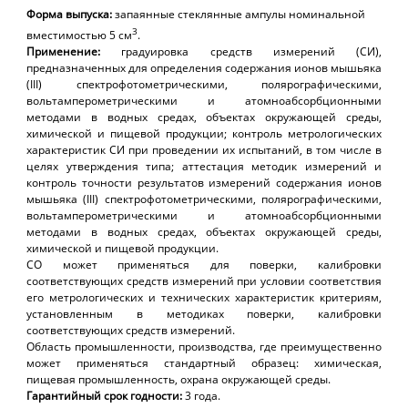
Форма выпуска:
запаянные стеклянные ампулы номинальной
3
вместимостью 5 см
.
Применение:
градуировка средств измерений (СИ),
предназначенных для определения содержания ионов мышьяка
(III) спектрофотометрическими, полярографическими,
вольтамперометрическими и атомноабсорбционными
методами в водных средах, объектах окружающей среды,
химической и пищевой продукции; контроль метрологических
характеристик СИ при проведении их испытаний, в том числе в
целях утверждения типа; аттестация методик измерений и
контроль точности результатов измерений содержания ионов
мышьяка (III) спектрофотометрическими, полярографическими,
вольтамперометрическими и атомноабсорбционными
методами в водных средах, объектах окружающей среды,
химической и пищевой продукции.
СО может применяться для поверки, калибровки
соответствующих средств измерений при условии соответствия
его метрологических и технических характеристик критериям,
установленным в методиках поверки, калибровки
соответствующих средств измерений.
Область промышленности, производства, где преимущественно
может применяться стандартный образец: химическая,
пищевая промышленность, охрана окружающей среды.
Гарантийный срок годности:
3 года.