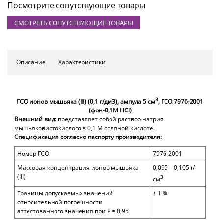
Посмотрите сопутствующие товары
СМОТРЕТЬ СОПУТСТВУЮЩИЕ ТОВАРЫ
Описание
Характеристики
3
ГСО ионов мышьяка (III) (0,1 г/дм3), ампула 5 см
, ГСО 7976-2001
(фон-0,1М HCl)
Внешний вид:
представляет собой раствор натрия
мышьяковистокислого в 0,1 М соляной кислоте.
Спецификация согласно паспорту производителя:
Номер ГСО
7976-2001
Массовая концентрация ионов мышьяка
0,095 – 0,105 г/
(III)
3
см
Границы допускаемых значений
± 1 %
относительной погрешности
аттестованного значения при
P =
0,95