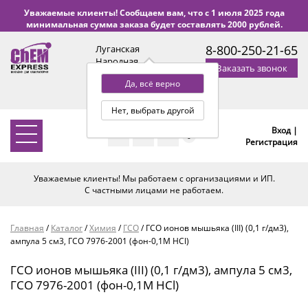
Уважаемые клиенты! Сообщаем вам, что с 1 июля 2025 года
минимальная сумма заказа будет составлять 2000 рублей.
8-800-250-21-65
Луганская
Народная
Заказать звонок
Республика
Да, всё верно
с 9:00 до 18:00 по Уфе
(+2 МСК)
Нет, выбрать другой
Вход |
0
Регистрация
Уважаемые клиенты! Мы работаем с организациями и ИП.
С частными лицами не работаем.
Главная
/
Каталог
/
Химия
/
ГСО
/
ГСО ионов мышьяка (III) (0,1 г/дм3),
ампула 5 см3, ГСО 7976-2001 (фон-0,1М HCl)
ГСО ионов мышьяка (III) (0,1 г/дм3), ампула 5 см3,
ГСО 7976-2001 (фон-0,1М HCl)