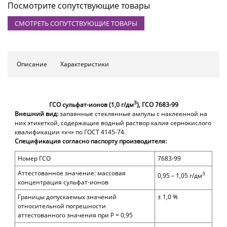
Посмотрите сопутствующие товары
СМОТРЕТЬ СОПУТСТВУЮЩИЕ ТОВАРЫ
Описание
Характеристики
3
ГСО сульфат-ионов (1,0 г/дм
), ГСО 7683-99
Внешний вид:
запаянные стеклянные ампулы с наклеенной на
них этикеткой, содержащие водный раствор калия сернокислого
квалификации «хч» по ГОСТ 4145-74.
Спецификация согласно паспорту производителя:
Номер ГСО
7683-99
Аттестованное значение: массовая
3
0,95 – 1,05 г/дм
концентрация сульфат-ионов
Границы допускаемых значений
± 1,0 %
относительной погрешности
аттестованного значения при
P =
0,95