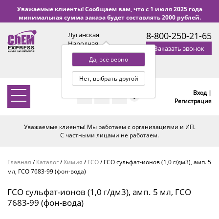
Уважаемые клиенты! Сообщаем вам, что с 1 июля 2025 года
минимальная сумма заказа будет составлять 2000 рублей.
8-800-250-21-65
Луганская
Народная
Заказать звонок
Республика
Да, всё верно
с 9:00 до 18:00 по Уфе
(+2 МСК)
Нет, выбрать другой
Вход |
0
Регистрация
Уважаемые клиенты! Мы работаем с организациями и ИП.
С частными лицами не работаем.
Главная
/
Каталог
/
Химия
/
ГСО
/
ГСО сульфат-ионов (1,0 г/дм3), амп. 5
мл, ГСО 7683-99 (фон-вода)
ГСО сульфат-ионов (1,0 г/дм3), амп. 5 мл, ГСО
7683-99 (фон-вода)