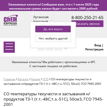
Уважаемые клиенты! Сообщаем вам, что с 1 июля 2025 года
минимальная сумма заказа будет составлять 2000 рублей.
8-800-250-21-65
Луганская
Народная
Заказать звонок
Республика
Да, всё верно
с 9:00 до 18:00 по Уфе
(+2 МСК)
Нет, выбрать другой
Вход |
0
Регистрация
Уважаемые клиенты! Мы работаем с организациями и ИП.
С частными лицами не работаем.
Главная
/
Каталог
/
Химия
/
ГСО
/
СО температуры текучести и
застывания н/продуктов ТЗ-1 (т.т.-48С;т.з.-51С), 50см3, ГСО 7945-2001
СО температуры текучести и застывания н/
продуктов ТЗ-1 (т.т.-48С;т.з.-51С), 50см3, ГСО 7945-
2001