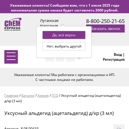
Уважаемые клиенты! Сообщаем вам, что с 1 июля 2025 года
минимальная сумма заказа будет составлять 2000 рублей.
8-800-250-21-65
Луганская
Народная
Заказать звонок
Республика
Да, всё верно
с 9:00 до 18:00 по Уфе
(+2 МСК)
Нет, выбрать другой
Вход |
0
Регистрация
Уважаемые клиенты! Мы работаем с организациями и ИП.
С частными лицами не работаем.
Главная
/
Каталог
/
Химия
/
ГСО
/
Уксусный альдегид (ацетальдегид)
д/хр (3 мл)
Уксусный альдегид (ацетальдегид) д/хр (3 мл)
Артикул:
8.08.00433