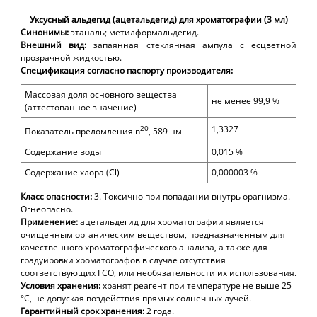
Уксусный альдегид (ацетальдегид) для хроматографии (3 мл)
Синонимы:
этаналь; метилформальдегид.
Внешний вид:
запаянная стеклянная ампула с есцветной
прозрачной жидкостью.
Спецификация согласно паспорту производителя:
Массовая доля основного вещества
не менее 99,9 %
(аттестованное значение)
20
1,3327
Показатель преломления
n
,
589 нм
Содержание воды
0,015 %
Содержание хлора (
Cl)
0,000003
%
Класс опасности:
3. Токсично при попадании внутрь орагнизма.
Огнеопасно.
Применение:
ацетальдегид для хроматографии является
очищенным органическим веществом, предназначенным для
качественного хроматографического анализа, а также для
градуировки хроматографов в случае отсутствия
соответствующих ГСО, или необязательности их использования.
Условия хранения:
хранят реагент при температуре не выше 25
°С, не допуская воздействия прямых солнечных лучей.
Гарантийный срок хранения:
2 года.