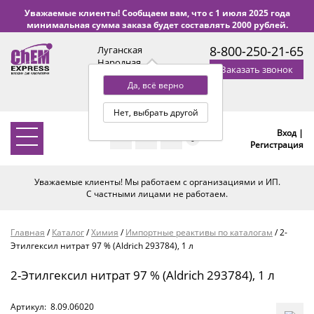
Уважаемые клиенты! Сообщаем вам, что с 1 июля 2025 года
минимальная сумма заказа будет составлять 2000 рублей.
8-800-250-21-65
Луганская
Народная
Заказать звонок
Республика
Да, всё верно
с 9:00 до 18:00 по Уфе
(+2 МСК)
Нет, выбрать другой
Вход |
0
Регистрация
Уважаемые клиенты! Мы работаем с организациями и ИП.
С частными лицами не работаем.
Главная
/
Каталог
/
Химия
/
Импортные реактивы по каталогам
/
2-
Этилгексил нитрат 97 % (Aldrich 293784), 1 л
2-Этилгексил нитрат 97 % (Aldrich 293784), 1 л
Артикул:
8.09.06020