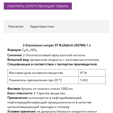
СМОТРЕТЬ СОПУТСТВУЮЩИЕ ТОВАРЫ
Описание
Характеристики
2-Этилгексил нитрат 97 % (Aldrich 293784) 1 л
Формула:
C
H
NO
8
17
3
Синоним
:
2-Этилгексиловый эфир азотной кислоты
Внешний вид:
прозрачная жидкость с желтоватым оттенком.
Спецификация в соответствии с паспортом производителя:
Массовая доля
основного вещества
97 %
Показатель преломления при 20 °С
1,432
Фасовка:
бутыль из темного стекла
10
0
0
мл.
Класс опасности:
3. Горючее вещество.
Применение:
используется в н
ефтедобывающ
ей
,
нефтеперерабатывающ
ей
промышленност
и
в качестве
цетаноповышающей присадки к топливу.
Условия хранения:
не допускать близости открытого огня и