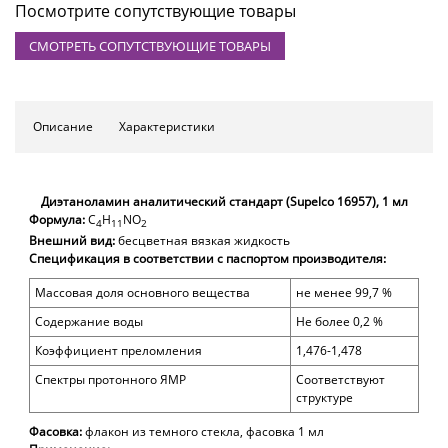
Посмотрите сопутствующие товары
СМОТРЕТЬ СОПУТСТВУЮЩИЕ ТОВАРЫ
Описание
Характеристики
Диэтаноламин аналитический стандарт (Supelco 16957), 1 мл
Формула:
C
H
N
O
4
11
2
Внешний вид:
бесцветн
ая
вязкая жидкость
Спецификация в соответствии с паспортом производителя:
Массовая доля
основного вещества
не менее 99,7 %
Содержание воды
Не более 0,2 %
Коэффициент преломления
1,476-1,478
Спектры протонного ЯМР
Соответствуют
структуре
Фасовка:
флакон из темного стекла, фасовка
1 мл