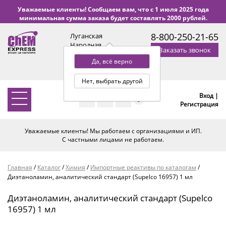
Уважаемые клиенты! Сообщаем вам, что с 1 июля 2025 года
минимальная сумма заказа будет составлять 2000 рублей.
8-800-250-21-65
Луганская
Народная
Заказать звонок
Республика
Да, всё верно
с 9:00 до 18:00 по Уфе
(+2 МСК)
Нет, выбрать другой
Вход |
0
Регистрация
Уважаемые клиенты! Мы работаем с организациями и ИП.
С частными лицами не работаем.
Главная
/
Каталог
/
Химия
/
Импортные реактивы по каталогам
/
Диэтаноламин, аналитический стандарт (Supelco 16957) 1 мл
Диэтаноламин, аналитический стандарт (Supelco
16957) 1 мл