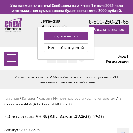
Уважаемые клиенты! Сообщаем вам, что с 1 июля 2025 года
минимальная сумма заказа будет составлять 2000 рублей.
8-800-250-21-65
Луганская
Народная
Заказать звонок
Республика
Да, всё верно
с 9:00 до 18:00 по Уфе
(+2 МСК)
Нет, выбрать другой
Вход |
0
Регистрация
Уважаемые клиенты! Мы работаем с организациями и ИП.
С частными лицами не работаем.
Главная
/
Каталог
/
Химия
/
Импортные реактивы по каталогам
/
n-
Октакозан 99 % (Alfa Aesar 42460), 250 г
n-Октакозан 99 % (Alfa Aesar 42460), 250 г
Артикул:
8.09.08598