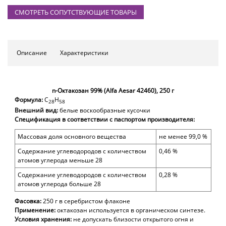
СМОТРЕТЬ СОПУТСТВУЮЩИЕ ТОВАРЫ
Описание
Характеристики
n-Октакозан 99% (Alfa Aesar 42460), 250 г
Формула:
C
H
28
58
Внешний вид:
белые воскообразные кусочки
Спецификация в соответствии с паспортом производителя:
Массовая доля
основного вещества
не менее 99,0 %
Содержание углеводородов с количеством
0,46 %
атомов углерода меньше 28
Содержание углеводородов с количеством
0,28 %
атомов углерода больше 28
Фасовка:
250 г в
серебристом
флаконе
Применение:
октакозан и
спользуется
в органическом синтезе.
Условия хранения:
не допускать близости открытого огня и