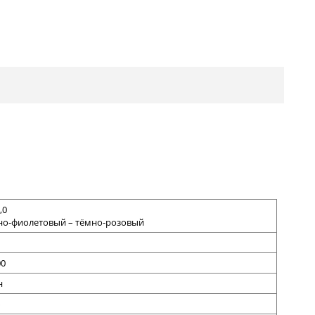
,0
но-фиолетовый – тёмно-розовый
00
н
%