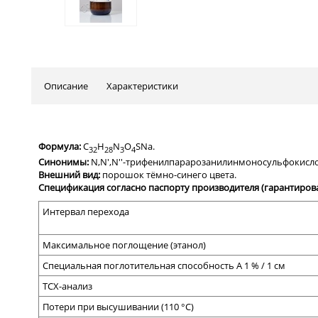
Описание
Характеристики
Формула:
C
H
N
O
SNa.
32
28
3
4
Синонимы:
N,N',N''-трифенилпарарозанилинмоносульфокисло
Внешний вид:
порошок тёмно-синего цвета.
Спецификация согласно паспорту производителя (гарантиров
Интервал перехода
Максимальное поглощение (этанол)
Специальная поглотительная способность А 1 % / 1 см
ТСХ-анализ
Потери при высушивании (110 °C)