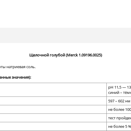
Щелочной голубой (Merck 1.09196.0025)
ты натриевая соль.
анные значения):
p
Н 11,5 — 13
синий – тём
597 – 602 нм
не более 10
тест пройде
не более 5 