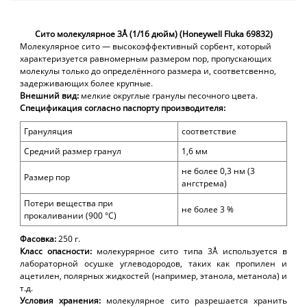
Сито молекулярное 3Å (1/16 дюйм) (Honeywell Fluka 69832)
Молекулярное сито — высокоэффективный сорбент, который
характеризуется равномерным размером пор, пропускающих
молекулы только до определённого размера и, соответсвенно,
задерживающих более крупные.
Внешний
вид:
мелкие округлые гранулы песочного цвета.
Спецификация согласно паспорту производителя:
Грануляция
соответствие
Средний размер гранул
1,6 мм
не более 0,3 нм
(3
Размер пор
ангстрема)
Потери вещества при
не более 3 %
прокаливании (900 °С)
Фасовка:
250 г.
Класс
опасности:
молекурярное сито типа 3Å используется в
лабораторной осушке углеводородов, таких как пропилен и
ацетилен, полярных жидкостей (например, этанола, метанола) и
т.д.
Условия
хранения:
молекулярное сито разрешается хранить