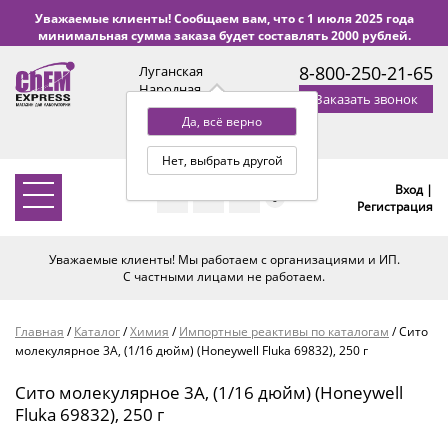
Уважаемые клиенты! Сообщаем вам, что с 1 июля 2025 года
минимальная сумма заказа будет составлять 2000 рублей.
8-800-250-21-65
Луганская
Народная
Заказать звонок
Республика
Да, всё верно
с 9:00 до 18:00 по Уфе
(+2 МСК)
Нет, выбрать другой
Вход |
0
Регистрация
Уважаемые клиенты! Мы работаем с организациями и ИП.
С частными лицами не работаем.
Главная
/
Каталог
/
Химия
/
Импортные реактивы по каталогам
/
Сито
молекулярное 3А, (1/16 дюйм) (Honeywell Fluka 69832), 250 г
Сито молекулярное 3А, (1/16 дюйм) (Honeywell
Fluka 69832), 250 г