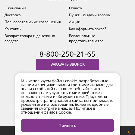
О компании
Оплата
Доставка
Пункты выдачи товара
Пользовательские соглашения
Акции
Контакты
Как оформить заказ?
Возврат товара и денежных
Региональные
средств
представительства
8-800-250-21-65
ЗАКАЗАТЬ ЗВОНОК
с 9.00 до 18.00
Мы используем файлы cookie, разработанные
время по Уфе (MSK+2)
нашими специалистами и третьими лицами, для
анализа событий на нашем веб-сайте, что
позволяет нам улучшать взаимодействие с
пользователями и обслуживание. Продолжая
просмотр страниц нашего сайта, вы принимаете
условия его использования. Более подробные
сведения смотрите в нашей
Политике в
отношении файлов Cookie
.
2017-2026 © Все права защищены. Информация сайта
защищена законом об авторских правах.
Принять
Продвижение сайта
Снайпер
0