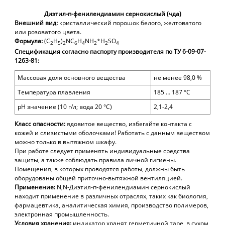
Диэтил-п-фенилендиамин сернокислый (чда)
Внешний вид:
кристаллический порошок белого, желтоватого
или розоватого цвета.
Ф
ормула:
(C
H
)
NC
H
NH
*H
SO
2
5
2
6
4
2
2
4
Спецификация согласно
паспорту производителя по ТУ 6-09-07-
1263-81
:
Массовая доля основного вещества
не менее 98,0 %
Температура плавления
185 … 187 °С
pH
значение (10 г/л; вода 20 °С)
2,1-2,4
Класс опасности:
ядовитое вещество,
и
збегайте контакта с
кожей и слизистыми оболочками!
Работать с данным веществом
можно только в вытяжном шкафу.
При работе следует применять индивидуальные средства
защиты, а также соблюдать правила личной гигиены.
Помещения, в которых проводятся работы, должны быть
оборудованы общей приточно-вытяжной вентиляцией.
Применение:
N,N-Диэтил-п-фенилендиамин сернокислый
находит применение в различных отраслях,
таких как биология,
фармацевтика, аналитическая химия, производство полимеров,
электронная промышленность.
Условия хранения:
индикатор х
ран
ят
герметичной таре, в сухом