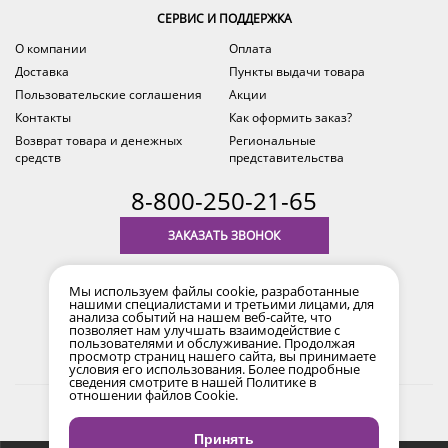
СЕРВИС И ПОДДЕРЖКА
О компании
Оплата
Доставка
Пункты выдачи товара
Пользовательские соглашения
Акции
Контакты
Как оформить заказ?
Возврат товара и денежных
Региональные
средств
представительства
8-800-250-21-65
ЗАКАЗАТЬ ЗВОНОК
с 9.00 до 18.00
время по Уфе (MSK+2)
Мы используем файлы cookie, разработанные
нашими специалистами и третьими лицами, для
анализа событий на нашем веб-сайте, что
позволяет нам улучшать взаимодействие с
пользователями и обслуживание. Продолжая
просмотр страниц нашего сайта, вы принимаете
условия его использования. Более подробные
сведения смотрите в нашей
Политике в
отношении файлов Cookie
.
2017-2026 © Все права защищены. Информация сайта
защищена законом об авторских правах.
Принять
Продвижение сайта
Снайпер