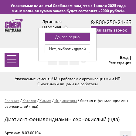
Уважаемые клиенты! Сообщаем вам, что с 1 июля 2025 года
минимальная сумма заказа будет составлять 2000 рублей.
8-800-250-21-65
Луганская
Народная
Заказать звонок
Республика
Да, всё верно
с 9:00 до 18:00 по Уфе
(+2 МСК)
Нет, выбрать другой
Вход |
0
Регистрация
Уважаемые клиенты! Мы работаем с организациями и ИП.
С частными лицами не работаем.
Главная
/
Каталог
/
Химия
/
Индикаторы
/
Диэтил-п-фенилендиамин
сернокислый (чда)
Диэтил-п-фенилендиамин сернокислый (чда)
Артикул:
8.03.00104