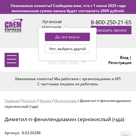
Уважаемые клиенты! Сообщаем вам, что с 1 июля 2025 года
минимальная сумма заказа будет составлять 2000 рублей.
8-800-250-21-65
Луганская
Народная
Заказать звонок
Республика
Да, всё верно
с 9:00 до 18:00 по Уфе
(+2 МСК)
Нет, выбрать другой
Вход |
0
Регистрация
Уважаемые клиенты! Мы работаем с организациями и ИП.
С частными лицами не работаем.
Главная
/
Каталог
/
Химия
/
Индикаторы
/
Диметил-п-фенилендиамин
сернокислый (чда)
Диметил-п-фенилендиамин сернокислый (чда)
Артикул:
8.03.00288