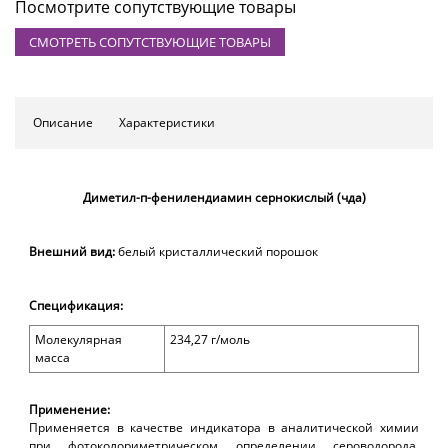
Посмотрите сопутствующие товары
СМОТРЕТЬ СОПУТСТВУЮЩИЕ ТОВАРЫ
Описание
Характеристики
Диметил-п-фенилендиамин сернокислый (чда)
Внешн
ий
вид:
б
елый кристаллический порошок
Спецификация
:
Молекулярная
234,27 г/моль
масса
Применение:
Применяется в качестве индикатора в аналитической химии
при фотоколориметрическом определении сероводорода,