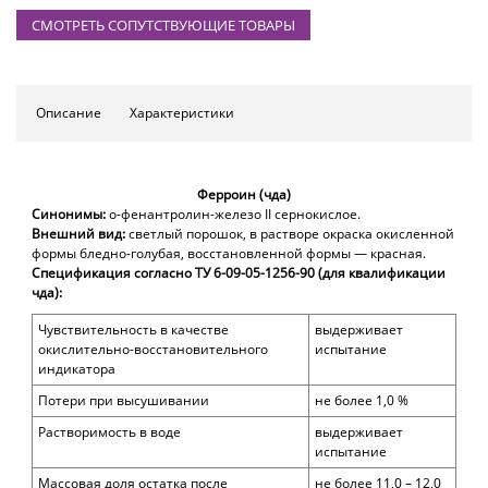
СМОТРЕТЬ СОПУТСТВУЮЩИЕ ТОВАРЫ
Описание
Характеристики
Ферроин (чда)
Синонимы:
о-фенантролин-железо II сернокислое.
Внешний вид:
светлый порошок
, в растворе окраска окисленной
формы бледно-голубая, восстановленной формы — красная.
Спецификация согласно ТУ 6-09-05-1256-90 (для квалификации
чда):
Чувствительность в качестве
выдерживает
окислительно-восстановительного
испытание
индикатора
Потери при высушивании
не более 1,0
%
Растворимость в воде
выдерживает
испытание
Массовая доля
остатка после
не более 11
,0
– 12,0