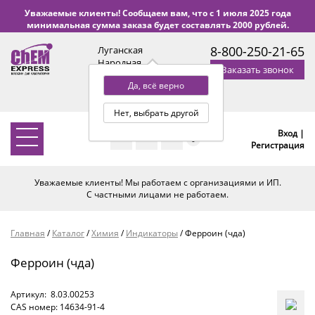
Уважаемые клиенты! Сообщаем вам, что с 1 июля 2025 года
минимальная сумма заказа будет составлять 2000 рублей.
8-800-250-21-65
Луганская
Народная
Заказать звонок
Республика
Да, всё верно
с 9:00 до 18:00 по Уфе
(+2 МСК)
Нет, выбрать другой
Вход |
0
Регистрация
Уважаемые клиенты! Мы работаем с организациями и ИП.
С частными лицами не работаем.
Главная
/
Каталог
/
Химия
/
Индикаторы
/
Ферроин (чда)
Ферроин (чда)
Артикул:
8.03.00253
CAS номер: 14634-91-4