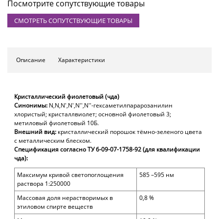
Посмотрите сопутствующие товары
СМОТРЕТЬ СОПУТСТВУЮЩИЕ ТОВАРЫ
Описание
Характеристики
Кристаллический фиолетовый (чда)
Синонимы:
N,N,N',N',N'',N''-гексаметилпарарозанилин
хлористый; кристаллвиолет; основной фиолетовый 3;
метиловый фиолетовый 10Б.
Внешний вид:
кристаллический порошок тёмно-зеленого цвета
с металлическим блеском.
Спецификация согласно ТУ 6-09-07-1758-92
(для квалификации
чда):
Максимум кривой светопоглощения
5
85 –595
нм
раствора 1:250000
Массовая доля н
ерастворимых в
0,8 %
этиловом спирте веществ