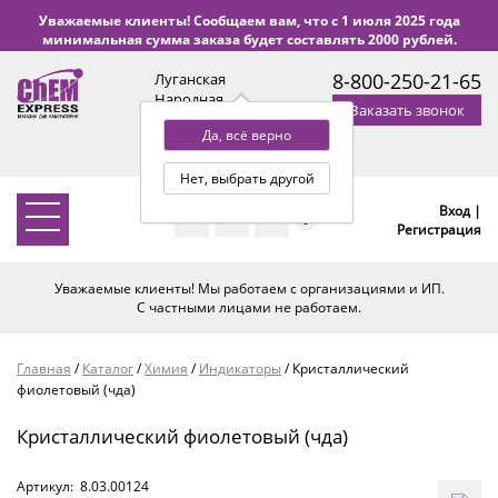
Уважаемые клиенты! Сообщаем вам, что с 1 июля 2025 года
минимальная сумма заказа будет составлять 2000 рублей.
8-800-250-21-65
Луганская
Народная
Заказать звонок
Республика
Да, всё верно
с 9:00 до 18:00 по Уфе
(+2 МСК)
Нет, выбрать другой
Вход |
0
Регистрация
Уважаемые клиенты! Мы работаем с организациями и ИП.
С частными лицами не работаем.
Главная
/
Каталог
/
Химия
/
Индикаторы
/
Кристаллический
фиолетовый (чда)
Кристаллический фиолетовый (чда)
Артикул:
8.03.00124