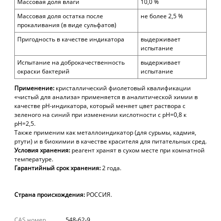
Массовая доля влаги
10,0 %
Массовая доля остатка после
не более 2,5 %
прокаливания (в виде сульфатов)
Пригодность в качестве индикатора
выдерживает
испытание
Испытание на доброкачественность
выдерживает
окраски бактерий
испытание
Применение:
кристаллический фиолетовый
квалификации
«чистый для анализа» п
рименяется
в аналитической химии в
качестве
рН-индикатора, который меняет цвет раствора с
зеленого на синий при изменении кислотности с рН=0,8 к
рН=2,5.
Также применим как металлоиндикатор (для сурьмы, кадмия,
ртути) и в биохимии в качестве красителя для питательных сред.
Условия
хранения:
реагент хранят в сухом месте при комнатной
температуре.
Гарантийный
срок
хранения:
2
года.
Страна происхождения:
РОССИЯ.
CAS номер
548-62-9