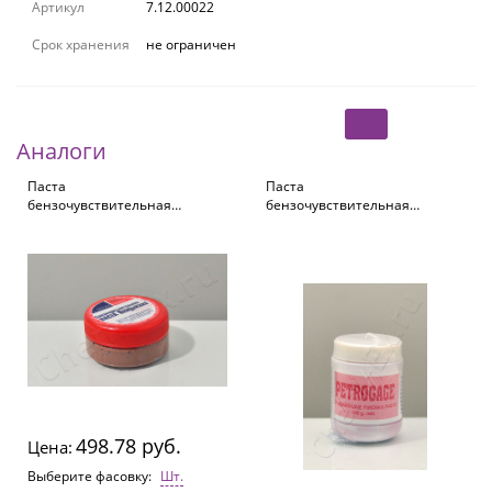
Артикул
7.12.00022
Срок хранения
не ограничен
Аналоги
Паста
Паста
бензочувствительная
бензочувствительная
"Владыкина", 90 г
"Kaveri Baag", 100 г
498.78 руб.
Цена:
Выберите фасовку:
Шт.