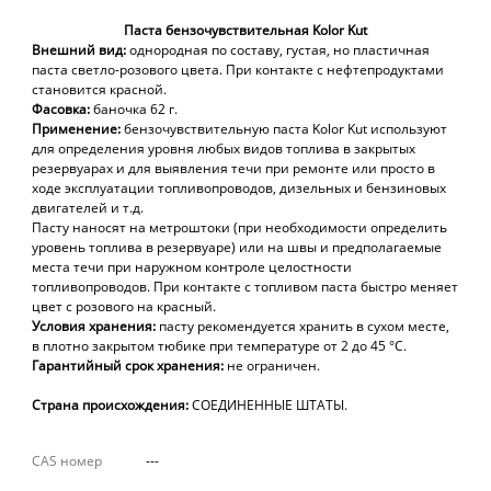
Паста бензочувствительная Kolor Kut
Внешний вид:
однородная по составу, густая, но пластичная
паста светло-розового цвета. При контакте с нефтепродуктами
становится красной.
Фасовка:
баночка 62 г.
Применение:
б
ензочувствительную паста Kolor Kut используют
для определения уровня любых видов топлива в закрытых
резервуарах и для выявления течи при ремонте или просто в
ходе эксплуатации топливопроводов, дизельных и бензиновых
двигателей и т.д.
Пасту наносят на метроштоки (при необходимости определить
уровень топлива в резервуаре) или на швы и предполагаемые
места течи при наружном контроле целостности
топливопроводов. При контакте с топливом паста быстро меняет
цвет с розового на красный.
Условия хранения:
пасту рекомендуется хранить в сухом месте,
в плотно закрытом тюбике при температуре от 2 до 45 °С.
Гарантийный срок хранения:
не ограничен.
Страна происхождения:
СОЕДИНЕННЫЕ ШТАТЫ.
CAS номер
---