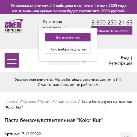
Уважаемые клиенты! Сообщаем вам, что с 1 июля 2025 года
минимальная сумма заказа будет составлять 2000 рублей.
8-800-250-21-65
Луганская
Народная
Заказать звонок
Республика
Да, всё верно
с 9:00 до 18:00 по Уфе
(+2 МСК)
Нет, выбрать другой
Вход |
0
Регистрация
Уважаемые клиенты! Мы работаем с организациями и ИП.
С частными лицами не работаем.
Главная
/
Каталог
/
Химия
/
Индикаторы
/
Паста бензочувствительная
"Kolor Kut"
Паста бензочувствительная "Kolor Kut"
Артикул:
7.12.00022