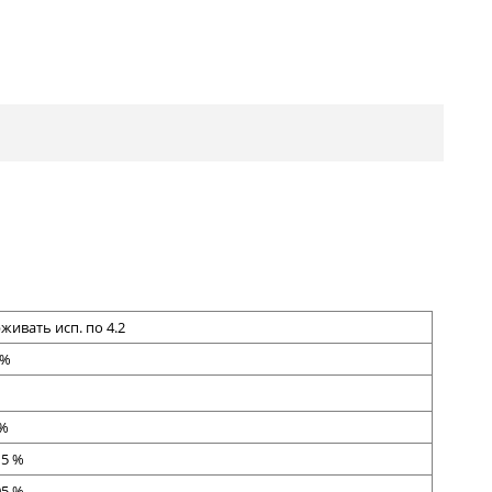
ивать исп. по 4.2
 %
 %
15 %
05 %