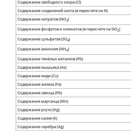
Содержание
свободного хлора
(
Cl)
Содержание соединений азота
(
в
пересчёте
на
N)
Содержание нитратов
(NO
)
3
Содержание фосфатов и силикатов
(
в пересчёте на
SiO
)
2
Содержание сульфатов
(SO
)
4
Содержание аммония (
NH
)
4
Содержание тяжёлых металлов
(
Pb
)
Содержание
мышьяка
(As)
Содержание меди
(Cu)
Содержание
железа (
Fe)
Содержание свинца
(Pb)
Содержание марганца
(Mn)
Содержание ртути
(
Hg)
Содержание калия
(K)
Содержание с
еребра
(Ag)