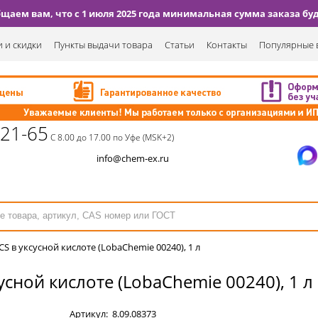
аем вам, что с 1 июля 2025 года минимальная сумма заказа буде
 и скидки
Пункты выдачи товара
Статьи
Контакты
Популярные 
-21-65
С 8.00 до 17.00 по Уфе (MSK+2)
info@chem-ex.ru
S в уксусной кислоте (LobaChemie 00240), 1 л
усной кислоте (LobaChemie 00240), 1 л
Артикул:
8.09.08373