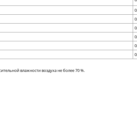
0
0
0
0
0
0
сительной
влажности
воздуха
не
более
70
%.