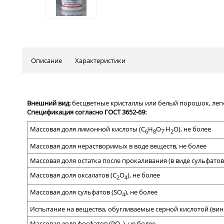
Описание
Характеристики
Внешний
вид:
бесцветные кристаллы или белый порошок, легк
Спецификация согласно ГОСТ 3652-69:
Массовая доля
лимонной кислоты (С
Н
О
·Н
О)
, не более
6
8
7
2
Массовая доля нерастворимых в воде веществ, не более
Массовая доля остатка после прокаливания (в виде сульфатов)
Массовая доля оксалатов (С
О
), не более
2
4
Массовая доля сульфатов (SО
), не более
4
Испытание на вещества, обугливаемые серной кислотой (винн
Массовая доля фосфатов (РО
), не более