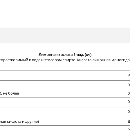
Лимонная кислота 1-вод. (хч)
орастворимый в воде и этиловом спирте. Кислота лимонная моногидра
9
0
, не более
0
0
0
ая кислота и другие)
Д
0