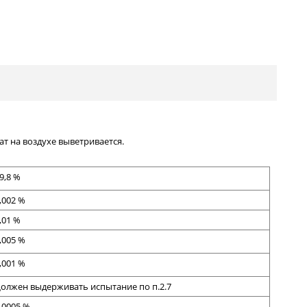
т на воздухе выветривается.
9,8 %
,002 %
,01 %
,005 %
,001 %
олжен выдерживать испытание по п.2.7
,0005 %