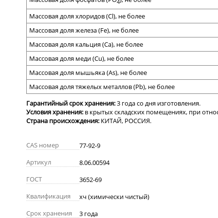
4
Массовая доля хлоридов (Сl), не более
Массовая доля железа (Fe), не более
Массовая доля кальция (Са), не более
Массовая доля меди (Сu), не более
Массовая доля мышьяка (As), не более
Массовая доля тяжелых металлов (Рb), не более
Гарантийный
срок
хранения:
3
года
со
дня
изготовления.
Условия
хранения:
в
крытых
складских
помещениях,
при
отно
Страна происхождения:
КИТАЙ, РОССИЯ.
CAS номер
77-92-9
Артикул
8.06.00594
ГОСТ
3652-69
Квалификация
хч (химически чистый)
Срок хранения
3 года