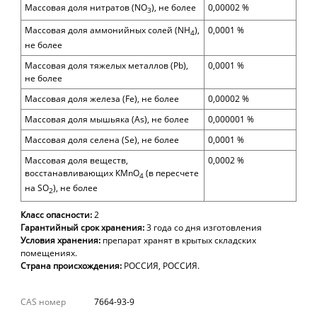
Массовая доля нитратов (NО
), не более
0,00002 %
3
Массовая доля аммонийных солей (NH
),
0,0001 %
4
не более
Массовая доля тяжелых металлов (Рb),
0,0001 %
не более
Массовая доля железа (Fe), не более
0,00002 %
Массовая доля мышьяка (As), не более
0,000001 %
Массовая доля селена (Se), не более
0,0001 %
Массовая доля веществ,
0,0002 %
восстанавливающих КMnО
(в пересчете
4
на SO
), не более
2
Класс опасности:
2
Гарантийный
срок
хранения:
3
года со
дня
изготовления
Условия хранения:
препарат хранят в крытых складских
помещениях.
Страна происхождения:
РОССИЯ, РОССИЯ.
CAS номер
7664-93-9