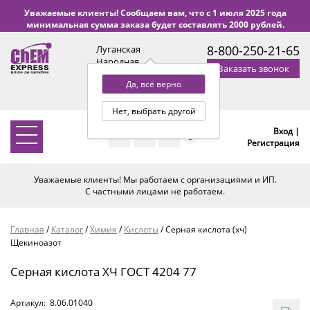
Уважаемые клиенты! Сообщаем вам, что с 1 июля 2025 года
минимальная сумма заказа будет составлять 2000 рублей.
8-800-250-21-65
Луганская
Народная
Заказать звонок
Республика
Да, всё верно
с 9:00 до 18:00 по Уфе
(+2 МСК)
Нет, выбрать другой
Вход |
0
Регистрация
Уважаемые клиенты! Мы работаем с организациями и ИП.
С частными лицами не работаем.
Главная
/
Каталог
/
Химия
/
Кислоты
/
Серная кислота (хч)
Щекиноазот
Серная кислота ХЧ ГОСТ 4204 77
Артикул:
8.06.01040