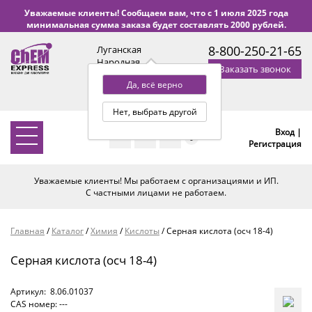
Уважаемые клиенты! Сообщаем вам, что с 1 июля 2025 года
минимальная сумма заказа будет составлять 2000 рублей.
8-800-250-21-65
Луганская
Народная
Заказать звонок
Республика
Да, всё верно
с 9:00 до 18:00 по Уфе
(+2 МСК)
Нет, выбрать другой
Вход |
0
Регистрация
Уважаемые клиенты! Мы работаем с организациями и ИП.
С частными лицами не работаем.
Главная
/
Каталог
/
Химия
/
Кислоты
/
Серная кислота (осч 18-4)
Серная кислота (осч 18-4)
Артикул:
8.06.01037
CAS номер: ---