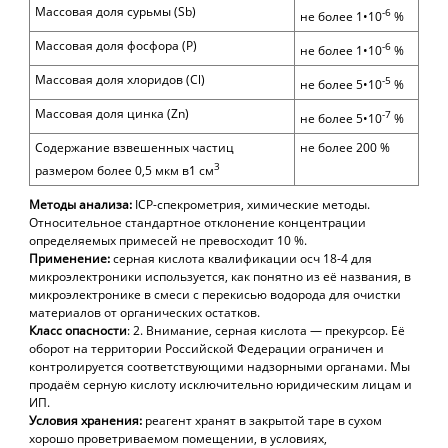
Массовая доля сурьмы (Sb)
-6
не более 1•10
%
Массовая доля фосфора (
P
)
-6
не более 1•10
%
Массовая доля хлоридов (Cl)
-5
не более 5•10
%
Массовая доля цинка (Zn)
-
7
не более 5•10
%
Содержание взвешенных частиц
не более 200 %
3
размером более 0,5 мкм в1 см
Методы анализа:
ICP-
спекрометрия, химические методы.
Относительное стандартное отклонение концентрации
определяемых примесей не превосходит 10 %.
Применение:
серная кислота квалификации осч 18-4 для
микроэлектроники используется, как понятно из её названия, в
микроэлектронике в смеси с перекисью водорода для очистки
материалов от органических остатков.
Класс опасности
: 2. Внимание, серная кислота — прекурсор. Её
оборот на территории Российской Федерации ограничен и
контролируется соответствующими надзорными органами. Мы
продаём серную кислоту исключительно юридическим лицам и
ИП.
Условия хранения:
реагент
хранят в закрытой таре в сухом
хорошо проветриваемом помещении, в условиях,