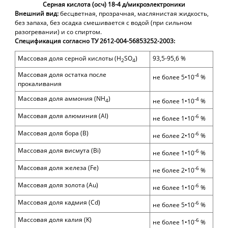
Серная кислота (осч) 18-4 д/микроэлектроники
Внешний вид:
бесцветная, прозрачная, маслянистая жидкость,
без запаха, без осадка смешивается с водой (при сильном
разогревании) и со спиртом.
Спецификация согласно ТУ 2612-004-56853252-2003:
Массовая доля серной кислоты (H
SO
)
93,5-95,6 %
2
4
Массовая доля остатка после
-4
не более 5•10
%
прокаливания
Массовая доля аммония (NH
)
-4
не более 1•10
%
4
Массовая доля алюминия (Al)
-6
не более 1•10
%
Массовая доля бора (
B
)
-6
не более
2
•10
%
Массовая доля висмута (Bi)
-6
не более 1•10
%
Массовая доля железа (Fe)
-6
не более
2
•10
%
Массовая доля золота (
Au
)
-6
не более
1
•10
%
Массовая доля кадмия (Cd)
-6
не более 5•10
%
Массовая доля калия (
K
)
-6
не более 1•10
%