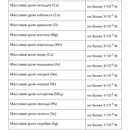
Массовая доля кальция
(Ca)
-6
не более 1•10
%
Массовая доля кобальта (Со)
-7
не более 5•10
%
Массовая доля кремния (
Si
)
-
4
не более
5
•10
%
Массовая доля магния (
Mg
)
-7
не более
5
•10
%
Массовая доля марганца
(Mn)
-7
не более
3
•10
%
Массовая доля меди (Сu)
-7
не более
1
•10
%
Массовая доля мышьяка (As)
-6
не более
3
•10
%
Массовая доля натрия (
Na
)
-5
не более
5
•10
%
Массовая доля никеля (Ni)
-7
не более 5•10
%
Массовая доля нитратов (NO
)
-5
не более 1•10
%
3
Массовая доля свинца (Рb)
-7
не более 5•10
%
Массовая доля селена (Se)
-4
не более 1•10
%
Массовая доля серебра (Ag)
-6
не более 1•10
%