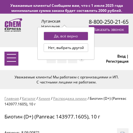
Уважаемые клиенты! Сообщаем вам, что с 1 июля 2025 года
минимальная сумма заказа будет составлять 2000 рублей.
8-800-250-21-65
Луганская
Народная
Заказать звонок
Республика
Да, всё верно
с 9:00 до 18:00 по Уфе
(+2 МСК)
Нет, выбрать другой
Вход |
0
Регистрация
Уважаемые клиенты! Мы работаем с организациями и ИП.
С частными лицами не работаем.
Главная
/
Каталог
/
Химия
/
Распродажа химии
/
Биотин (D+) (Panreac
143977.1605), 10 г
Биотин (D+) (Panreac 143977.1605), 10 г
Артикул:
8.09.00871