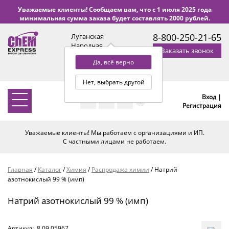
Уважаемые клиенты! Сообщаем вам, что с 1 июля 2025 года
минимальная сумма заказа будет составлять 2000 рублей.
8-800-250-21-65
Луганская
Народная
Заказать звонок
Республика
Да, всё верно
с 9:00 до 18:00 по Уфе
(+2 МСК)
Нет, выбрать другой
Вход |
0
Регистрация
Уважаемые клиенты! Мы работаем с организациями и ИП.
С частными лицами не работаем.
Главная
/
Каталог
/
Химия
/
Распродажа химии
/
Натрий
азотнокислый 99 % (имп)
Натрий азотнокислый 99 % (имп)
Артикул:
8.09.05967