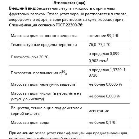
Этилацетат (чда)
Внешний вид:
бесцветная летучая жидкость с приятным
фруктовым запахом. Этилацетат хорошо растворяется в спирте,
хлороформе и эфире, в воде растворяется хуже, хорошо горит.
Спецификация согласно ГОСТ 22300-76:
Массовая доля основного вещества
не менее 99,5 %
Температурные пределы перегонки
76,0–77,5 °С
в пределах 0,899–
Плотность при 20 °С
3
0,902 г/см
в пределах 1,3720–1,
20
Показатель преломления ŋ
d
3730
Массовая доля нелетучих веществ
не более 0,0005 %
Массовая доля кислот (в пересчёте на
не более 0,003 %
уксусную кислоту)
Вещества, темнеющие под действием
испытание
серной кислоты
Массовая доля воды
не более 0,1 %
Применение:
этилацетат квалификации чда
предназначен для
применения в лабораторной практике.