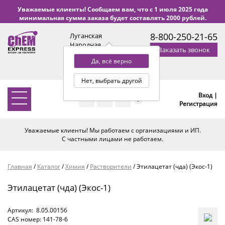
Уважаемые клиенты! Сообщаем вам, что с 1 июля 2025 года
минимальная сумма заказа будет составлять 2000 рублей.
8-800-250-21-65
Луганская
Народная
Заказать звонок
Республика
Да, всё верно
с 9:00 до 18:00 по Уфе
(+2 МСК)
Нет, выбрать другой
Вход |
0
Регистрация
Уважаемые клиенты! Мы работаем с организациями и ИП.
С частными лицами не работаем.
Главная
/
Каталог
/
Химия
/
Растворители
/
Этилацетат (чда) (Экос-1)
Этилацетат (чда) (Экос-1)
Артикул:
8.05.00156
CAS номер: 141-78-6