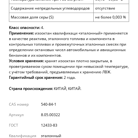
Содержание непредельных углеводородов
отсутствие
Массовая доля серы (S)
не более 0,003 %
Класс опасности:
4.
Применение:
изооктан квалификаци «эталонный» применяется
в качестве реактива, эталонного топлива и компонента в
контрольных топливах и промежуточных эталонных смесях при
определении октановых чисел автомобильных и авиационных
бензинов и их компонентов.
Условия хранения:
хранят изооктан плотно закрытым, в
проветриваемом сухом помещении при невысокой температуре,
с учётом требований, предъявляемых к хранению ЛВЖ.
Гарантийный срок хранения:
2 года.
Страна происхождения:
КИТАЙ, КИТАЙ.
CAS номер
540-84-1
Артикул
8.05.00322
ГОСТ
12433-83
Квалификация
эталонный