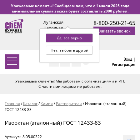
Уважаемые клиенты! Сообщаем вам, что с 1 июля 2025 года
минимальная сумма заказа будет составлять 2000 рублей.
8-800-250-21-65
Луганская
Народная
Заказать звонок
Республика
Да, всё верно
с 9:00 до 18:00 по Уфе
(+2 МСК)
Нет, выбрать другой
Вход |
0
Регистрация
Уважаемые клиенты! Мы работаем с организациями и ИП.
С частными лицами не работаем.
Главная
/
Каталог
/
Химия
/
Растворители
/
Изооктан (эталонный)
ГОСТ 12433-83
Изооктан (эталонный) ГОСТ 12433-83
Артикул:
8.05.00322