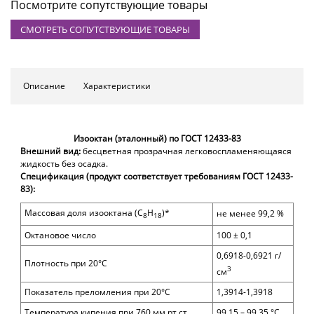
Посмотрите сопутствующие товары
СМОТРЕТЬ СОПУТСТВУЮЩИЕ ТОВАРЫ
Описание
Характеристики
Изооктан (эталонный) по
ГОСТ 12433-83
Внешний вид:
бесцветная прозрачная легковоспламеняющаяся
жидкость без осадка.
Спецификация (
продукт соответствует требованиям ГОСТ 12433-
83)
:
Массовая доля изооктана (
C
H
)*
не менее 99,2 %
8
18
Октановое число
100 ± 0,1
0,6918-0,6921 г/
Плотность при 20°С
3
см
Показатель преломления при 20°С
1,3914-1,3918
Температура кипения при 760 мм рт.ст.
99,15 – 99,35 °С