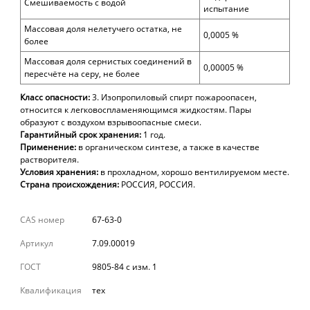
Смешиваемость с водой
испытание
Массовая доля нелетучего остатка, не
0,0005 %
более
Массовая доля сернистых соединений в
0,00005 %
пересчёте на серу, не более
Класс опасности:
3. Изопропиловый спирт пожароопасен,
относится к легковоспламеняющимся жидкостям. Пары
образуют с воздухом взрывоопасные смеси.
Гарантийный
срок
хранения:
1 год.
Применение:
в органическом синтезе, а также в качестве
растворителя.
Условия хранения:
в прохладном, хорошо вентилируемом месте.
Страна происхождения:
РОССИЯ, РОССИЯ.
CAS номер
67-63-0
Артикул
7.09.00019
ГОСТ
9805-84 с изм. 1
Квалификация
тех