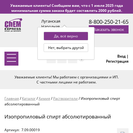
Уважаемые клиенты! Сообщаем вам, что с 1 июля 2025 года
минимальная сумма заказа будет составлять 2000 рублей.
8-800-250-21-65
Луганская
Народная
Заказать звонок
Республика
Да, всё верно
с 9:00 до 18:00 по Уфе
(+2 МСК)
Нет, выбрать другой
Вход |
0
Регистрация
Уважаемые клиенты! Мы работаем с организациями и ИП.
С частными лицами не работаем.
Главная
/
Каталог
/
Химия
/
Растворители
/
Изопропиловый спирт
абсолютированный
Изопропиловый спирт абсолютированный
Артикул:
7.09.00019