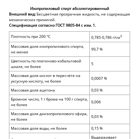
Изопропиловый спирт абсолютированный
Внешний вид:
Бесцветная прозрачная жидкость, не содержащая
механических примесей.
Спецификация согласно ГОСТ 9805-84 с изм. 1.
Плотность при 200 °С
3
0,785-0,786 г/см
Массовая доля изопропилового спирта,
99,7 %
не менее
Цветность по платиново-кобальтовой
5
шкале, не более
Массовая доля кислот в пересчёте на
0,0007 %
уксусную кислоту, не более
Массовая доля ацетона
0,03 %
Бромное число, 1 г брома на 100 г спирта,
0,006
не более
Массовая доля диизопропилового эфира,
0,03 %
не более
Массовая доля воды, не более
0,15 %
Выдерживает