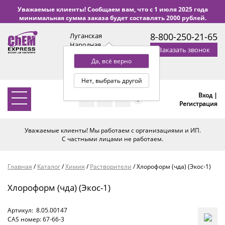
Уважаемые клиенты! Сообщаем вам, что с 1 июля 2025 года
минимальная сумма заказа будет составлять 2000 рублей.
8-800-250-21-65
Луганская
Народная
Заказать звонок
Республика
Да, всё верно
с 9:00 до 18:00 по Уфе
(+2 МСК)
Нет, выбрать другой
Вход |
0
Регистрация
Уважаемые клиенты! Мы работаем с организациями и ИП.
С частными лицами не работаем.
Главная
/
Каталог
/
Химия
/
Растворители
/
Хлороформ (чда) (Экос-1)
Хлороформ (чда) (Экос-1)
Артикул:
8.05.00147
CAS номер: 67-66-3