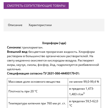
СМОТРЕТЬ СОПУТСТВУЮЩИЕ ТОВАРЫ
Описание
Характеристики
Хлороформ (чда)
Синоним:
т
рихлорметан.
Внешний вид:
б
есцветная прозрачная жидкость. Хлороформ
растворим в большинстве органических растворителей. На
свету медленно окисляется кислородом воздуха. Растворяет
жиры, каучук, смолы, фосфор, йод, гидролизуется разбавленной
щелочью.
Спецификация согласно ТУ 2631-066-44493179-01:
Массовая доля основного вещества
не менее 99,0-99,4 %
в пределах 1,473-
Плотность при 20 °С
3
1,483 г/см
в пределах 59,5-62,0
Температура кипения при 760 мм рт. ст.
°С