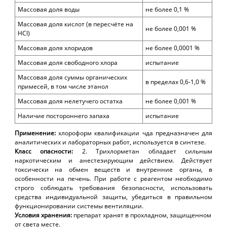
Массовая доля воды
не более 0,1 %
Массовая доля кислот (в пересчёте на
не более 0,001 %
HCl)
Массовая доля хлоридов
не более 0,0001 %
Массовая доля свободного хлора
испытание
Массовая доля суммы органических
в пределах 0,6-1,0 %
примесей, в том числе этанол
Массовая доля нелетучего остатка
не более 0,001 %
Наличие постороннего запаха
испытание
Применение:
хлороформ квалификации чда п
редназначен для
аналитических и лабораторных работ, используется в синтезе.
Класс опасности:
2. Трихлорметан обладает сильным
наркотическим и анестезирующим действием. Действует
токсически на обмен веществ и внутренние органы, в
особенности на печень. При работе с реагентом необходимо
строго соблюдать требования безопасности, использовать
средства индивидуальной защиты, убедиться в правильном
функционировании системы вентиляции.
Условия хранения:
препарат хранят в прохладном, защищенном
от света месте.