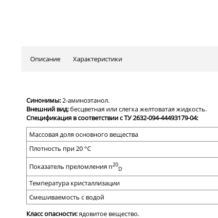
Описание
Характеристики
Синонимы:
2-аминоэтанол.
Внешний вид:
бесцветная или слегка желтоватая жидкость.
Спецификация в соответствии с ТУ
2632-094-44493179-04:
Массовая доля
основного вещества
Плотность при 20 °С
20
Показатель преломления
n
D
Температура кристаллизации
Смешиваемость с водой
Класс опасности:
ядовитое вещество.