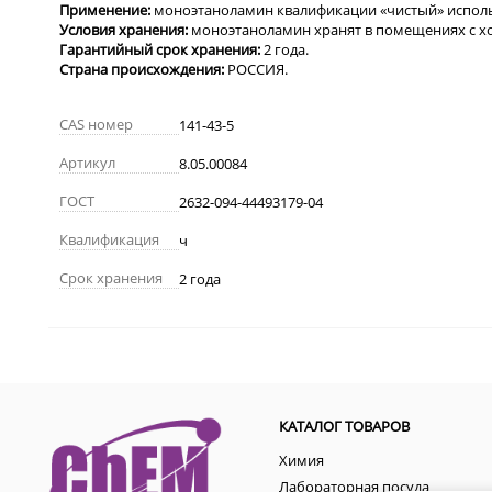
Применение:
моноэтаноламин квалификации «
чистый» исполь
Условия хранения:
моноэтаноламин хранят
в помещениях с х
Гарантийный срок хранения:
2
года
.
Страна происхождения:
РОССИЯ.
CAS номер
141-43-5
Артикул
8.05.00084
ГОСТ
2632-094-44493179-04
Квалификация
ч
Срок хранения
2 года
КАТАЛОГ ТОВАРОВ
Химия
Лабораторная посуда