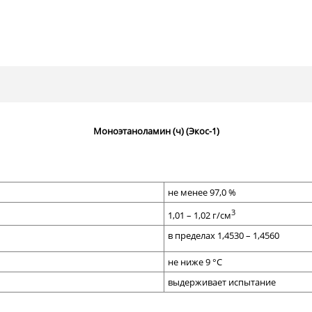
Моноэтаноламин (ч) (Экос-1)
не менее 97,0 %
3
1,01 – 1,02 г/см
в пределах 1,4530 – 1,4560
не ниже 9 °С
выдерживает испытание